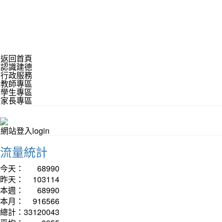
返回首頁
認識建德
行政服務
教師專區
學生專區
家長專區
網站登入login
流量統計
今天：
68990
昨天：
103114
本週：
68990
本月：
916566
總計：
33120043