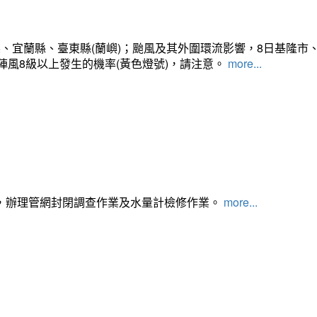
、宜蘭縣、臺東縣(蘭嶼)；颱風及其外圍環流影響，8日基隆市
陣風8級以上發生的機率(黃色燈號)，請注意。
more...
，辦理管網封閉調查作業及水量計檢修作業。
more...