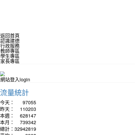
返回首頁
認識建德
行政服務
教師專區
學生專區
家長專區
網站登入login
流量統計
今天：
97055
昨天：
110203
本週：
628147
本月：
739342
總計：
32942819