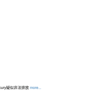
cury疑似非法排放
more...