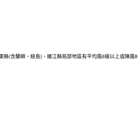
縣(含蘭嶼、綠島)、連江縣局部地區有平均風6級以上或陣風8