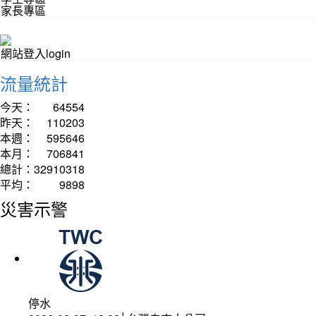
家長專區
網站登入login
流量統計
今天：
64554
昨天：
110203
本週：
595646
本月：
706841
總計：
32910318
平均：
9898
災害示警
停水