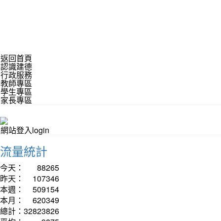
返回首頁
認識建德
行政服務
教師專區
學生專區
家長專區
網站登入login
流量統計
今天：
88265
昨天：
107346
本週：
509154
本月：
620349
總計：
32823826