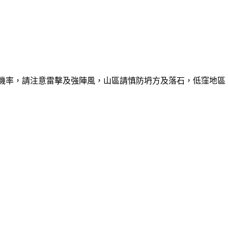
的機率，請注意雷擊及強陣風，山區請慎防坍方及落石，低窪地區