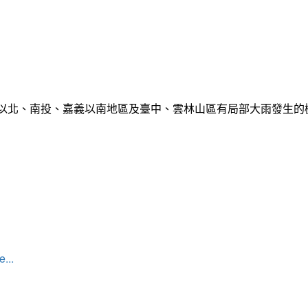
栗以北、南投、嘉義以南地區及臺中、雲林山區有局部大雨發生
...