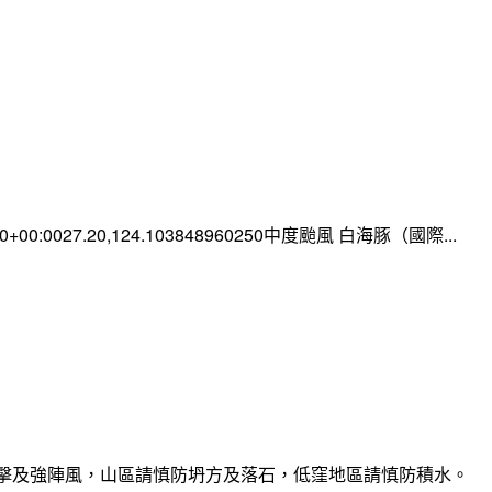
:00+00:0027.20,124.103848960250中度颱風 白海豚（國際...
雷擊及強陣風，山區請慎防坍方及落石，低窪地區請慎防積水。