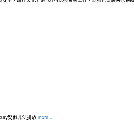
cury疑似非法排放
more...