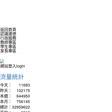
返回首頁
認識建德
行政服務
教師專區
學生專區
家長專區
網站登入login
流量統計
今天：
11683
昨天：
102175
本週：
644950
本月：
756145
總計：
32959622