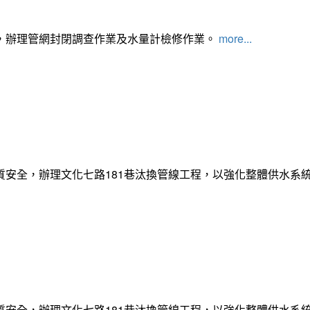
，辦理管網封閉調查作業及水量計檢修作業。
more...
質安全，辦理文化七路181巷汰換管線工程，以強化整體供水系
質安全，辦理文化七路181巷汰換管線工程，以強化整體供水系