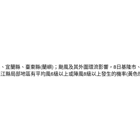
、宜蘭縣、臺東縣(蘭嶼)；颱風及其外圍環流影響，8日基隆市
連江縣局部地區有平均風6級以上或陣風8級以上發生的機率(黃色