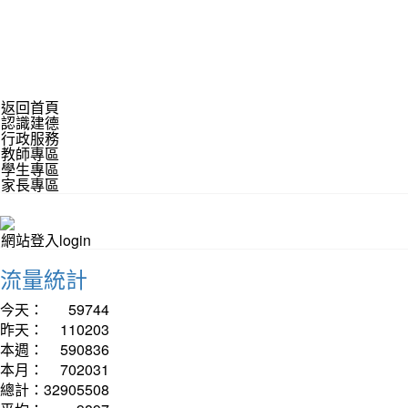
返回首頁
認識建德
行政服務
教師專區
學生專區
家長專區
網站登入login
流量統計
今天：
59744
昨天：
110203
本週：
590836
本月：
702031
總計：
32905508