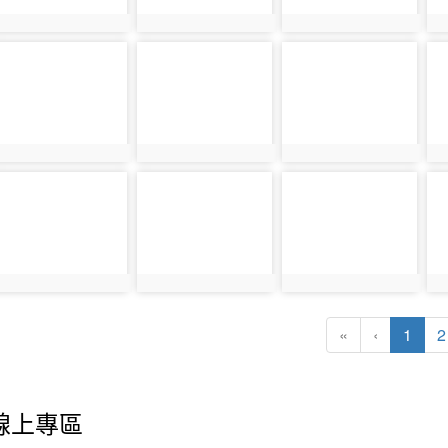
(curr
«
‹
1
2
線上專區