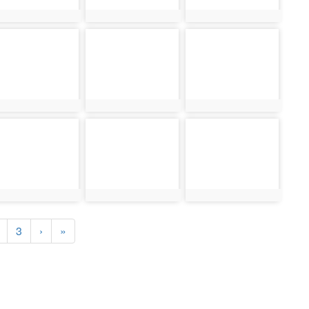
ent)
3
›
»