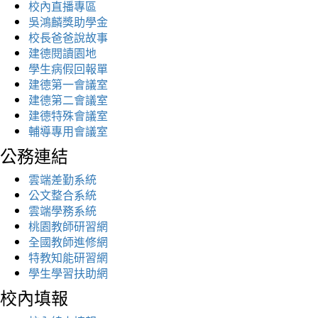
校內直播專區
吳鴻麟獎助學金
校長爸爸說故事
建德閱讀園地
學生病假回報單
建德第一會議室
建德第二會議室
建德特殊會議室
輔導專用會議室
公務連結
雲端差勤系統
公文整合系統
雲端學務系統
桃園教師研習網
全國教師進修網
特教知能研習網
學生學習扶助網
校內填報