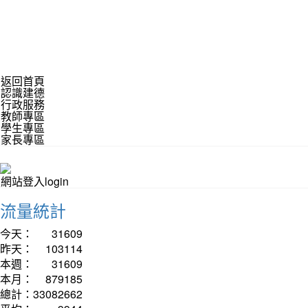
返回首頁
認識建德
行政服務
教師專區
學生專區
家長專區
網站登入login
流量統計
今天：
31609
昨天：
103114
本週：
31609
本月：
879185
總計：
33082662