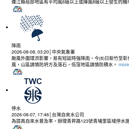
連江縣局部地區有平均風6級以上或陣風8級以上發生的機
降雨
2026-08-08, 03:20│中央氣象署
颱風外圍環流影響，易有短延時強降雨，今(8)日新竹至
風，山區請慎防坍方及落石，低窪地區請慎防積水。
more.
停水
2026-08-07, 17:46│台灣自來水公司
為提高自來水普及率，辦理青昇路123號青埔里區域停水