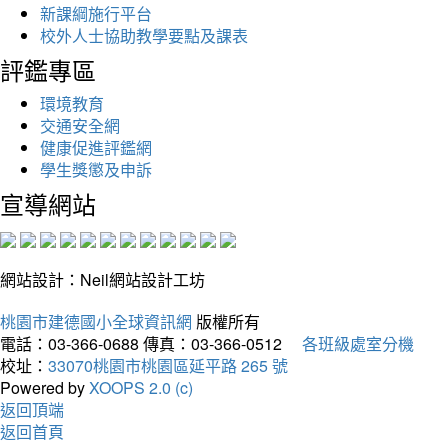
新課綱施行平台
校外人士協助教學要點及課表
評鑑專區
環境教育
交通安全網
健康促進評鑑網
學生獎懲及申訴
宣導網站
網站設計：Neil網站設計工坊
桃園市建德國小全球資訊網
版權所有
電話：03-366-0688
傳真：03-366-0512
各班級處室分機
校址：
33070桃園市桃園區延平路 265 號
Powered by
XOOPS 2.0 (c)
返回頂端
返回首頁