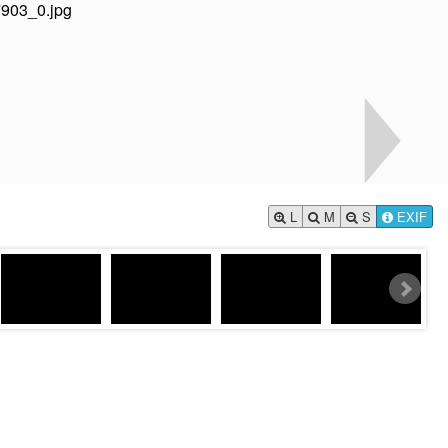
L
M
S
EXIF