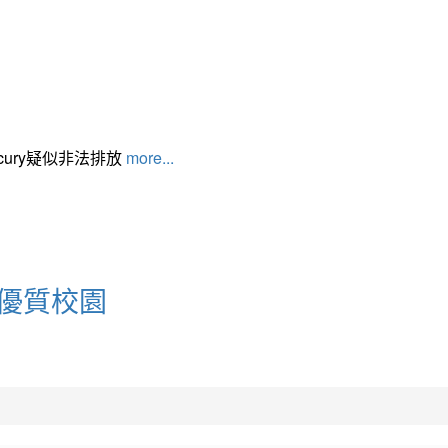
cury疑似非法排放
more...
學-優質校園