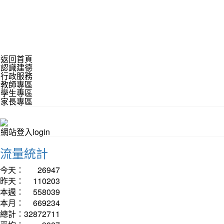
返回首頁
認識建德
行政服務
教師專區
學生專區
家長專區
網站登入login
流量統計
今天：
26947
昨天：
110203
本週：
558039
本月：
669234
總計：
32872711