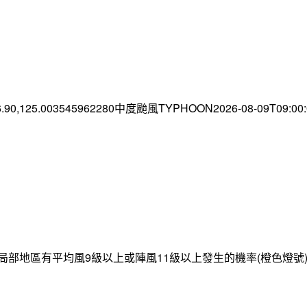
6.90,125.003545962280中度颱風TYPHOON2026-08-09T09:0
局部地區有平均風9級以上或陣風11級以上發生的機率(橙色燈號)