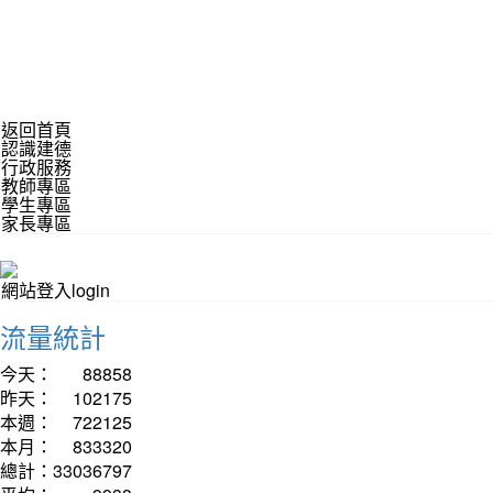
返回首頁
認識建德
行政服務
教師專區
學生專區
家長專區
網站登入login
流量統計
今天：
88858
昨天：
102175
本週：
722125
本月：
833320
總計：
33036797