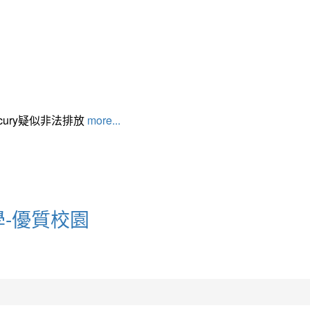
cury疑似非法排放
more...
小學-優質校園