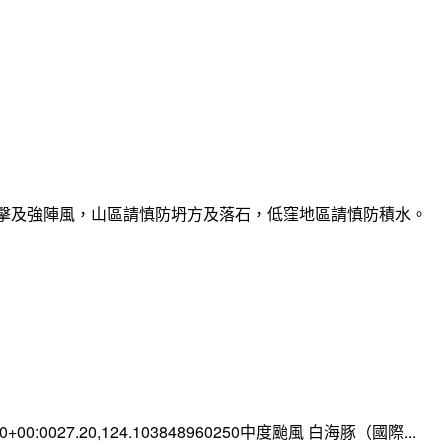
雷擊及強陣風，山區請慎防坍方及落石，低窪地區請慎防積水。
:00+00:0027.20,124.103848960250中度颱風 白海豚（國際...