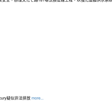
cury疑似非法排放
more...