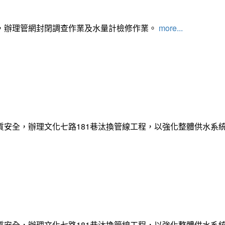
，辦理管網封閉調查作業及水量計檢修作業。
more...
質安全，辦理文化七路181巷汰換管線工程，以強化整體供水系
質安全，辦理文化七路181巷汰換管線工程，以強化整體供水系