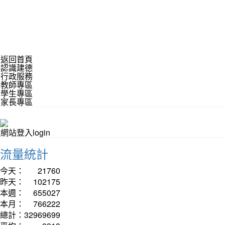
返回首頁
認識建德
行政服務
教師專區
學生專區
家長專區
網站登入login
流量統計
今天：
21760
昨天：
102175
本週：
655027
本月：
766222
總計：
32969699