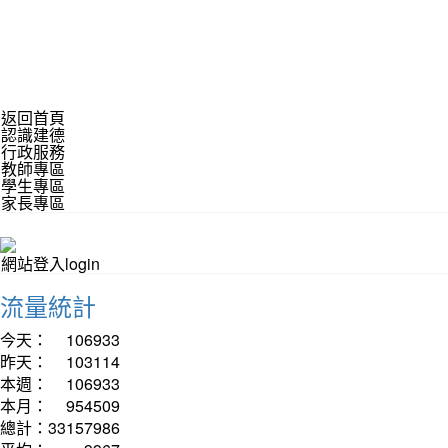
返回首頁
認識建德
行政服務
教師專區
學生專區
家長專區
網站登入login
流量統計
今天：
106933
昨天：
103114
本週：
106933
本月：
954509
總計：
33157986