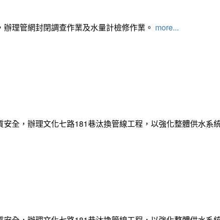
，辦理管網封閉調查作業及水量計檢修作業。
more...
質安全，辦理文化七路181巷汰換管線工程，以強化整體供水系
質安全，辦理文化七路181巷汰換管線工程，以強化整體供水系