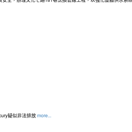
cury疑似非法排放
more...