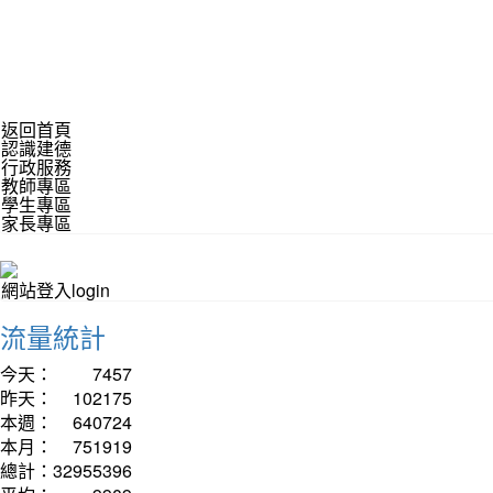
返回首頁
認識建德
行政服務
教師專區
學生專區
家長專區
網站登入login
流量統計
今天：
7457
昨天：
102175
本週：
640724
本月：
751919
總計：
32955396