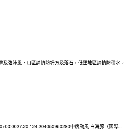
雷擊及強陣風，山區請慎防坍方及落石，低窪地區請慎防積水。
:00+00:0027.20,124.204050950280中度颱風 白海豚（國際...