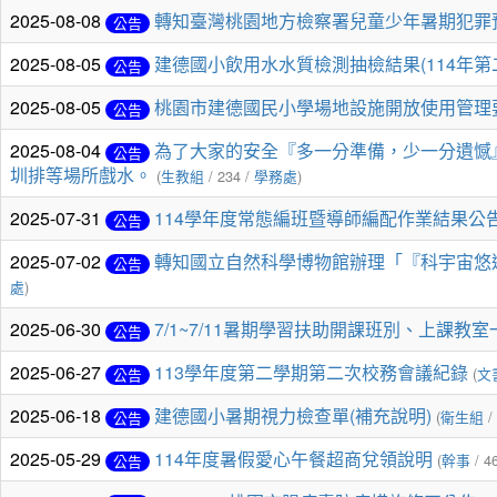
2025-08-08
轉知臺灣桃園地方檢察署兒童少年暑期犯罪
公告
2025-08-05
建德國小飲用水水質檢測抽檢結果(114年第
公告
2025-08-05
桃園市建德國民小學場地設施開放使用管理
公告
2025-08-04
為了大家的安全『多一分準備，少一分遺憾
公告
圳排等場所戲水。
(
生教組
/ 234 /
學務處
)
2025-07-31
114學年度常態編班暨導師編配作業結果公
公告
2025-07-02
轉知國立自然科學博物館辦理「『科宇宙悠
公告
處
)
2025-06-30
7/1~7/11暑期學習扶助開課班別、上課教
公告
2025-06-27
113學年度第二學期第二次校務會議紀錄
(
文
公告
2025-06-18
建德國小暑期視力檢查單(補充說明)
(
衛生組
/
公告
2025-05-29
114年度暑假愛心午餐超商兌領說明
(
幹事
/ 4
公告