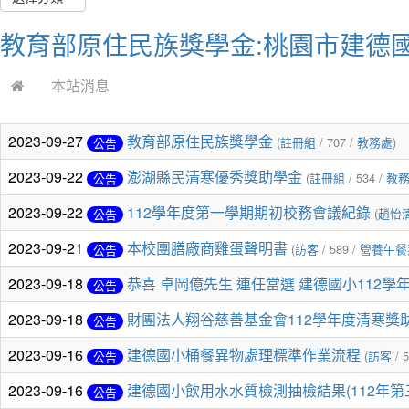
教育部原住民族獎學金:桃園市建德
本站消息
2023-09-27
教育部原住民族獎學金
(
註冊組
/ 707 /
教務處
)
公告
2023-09-22
澎湖縣民清寒優秀獎助學金
(
註冊組
/ 534 /
教
公告
2023-09-22
112學年度第一學期期初校務會議紀錄
(
趙怡
公告
2023-09-21
本校團膳廠商雞蛋聲明書
(
訪客
/ 589 /
營養午
公告
2023-09-18
恭喜 卓岡億先生 連任當選 建德國小112學
公告
2023-09-18
財團法人翔谷慈善基金會112學年度清寒獎
公告
2023-09-16
建德國小桶餐異物處理標準作業流程
(
訪客
/ 
公告
2023-09-16
建德國小飲用水水質檢測抽檢結果(112年第
公告