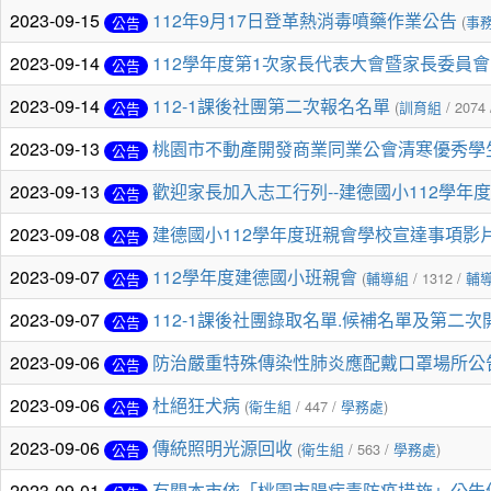
2023-09-15
112年9月17日登革熱消毒噴藥作業公告
(
事
公告
2023-09-14
112學年度第1次家長代表大會暨家長委員會
公告
2023-09-14
112-1課後社團第二次報名名單
(
訓育組
/ 2074
公告
2023-09-13
桃園市不動產開發商業同業公會清寒優秀學
公告
2023-09-13
歡迎家長加入志工行列--建德國小112學年
公告
2023-09-08
建德國小112學年度班親會學校宣達事項影
公告
2023-09-07
112學年度建德國小班親會
(
輔導組
/ 1312 /
輔
公告
2023-09-07
112-1課後社團錄取名單.候補名單及第二
公告
2023-09-06
防治嚴重特殊傳染性肺炎應配戴口罩場所公
公告
2023-09-06
杜絕狂犬病
(
衛生組
/ 447 /
學務處
)
公告
2023-09-06
傳統照明光源回收
(
衛生組
/ 563 /
學務處
)
公告
2023-09-01
有關本市依「桃園市腸病毒防疫措施」公告