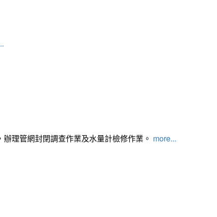
..
，辦理管網封閉調查作業及水量計檢修作業。
more...