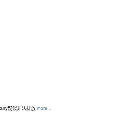
cury疑似非法排放
more...