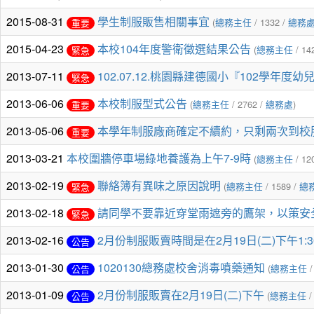
2015-08-31
學生制服販售相關事宜
(
總務主任
/ 1332 /
總務
重要
2015-04-23
本校104年度警衛徵選結果公告
(
總務主任
/ 14
緊急
2013-07-11
102.07.12.桃園縣建德國小『102學年
緊急
2013-06-06
本校制服型式公告
(
總務主任
/ 2762 /
總務處
)
重要
2013-05-06
本學年制服廠商確定不續約，只剩兩次到校
重要
2013-03-21
本校圍牆停車場綠地養護為上午7-9時
(
總務主任
/ 12
2013-02-19
聯絡簿有異味之原因說明
(
總務主任
/ 1589 /
總
緊急
2013-02-18
請同學不要靠近穿堂雨遮旁的鷹架，以策安
緊急
2013-02-16
2月份制服販賣時間是在2月19日(二)下午1:30~
公告
2013-01-30
1020130總務處校舍消毒噴藥通知
(
總務主任
/
公告
2013-01-09
2月份制服販賣在2月19日(二)下午
(
總務主任
/
公告