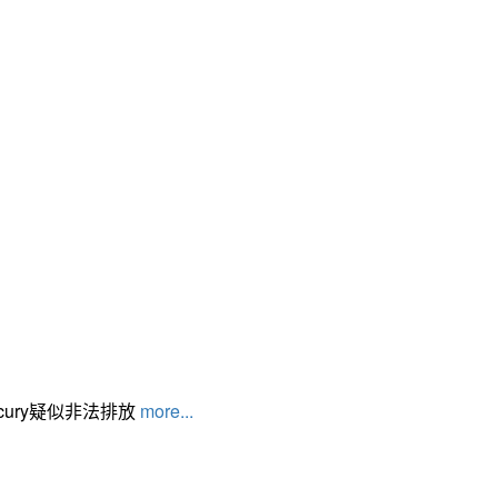
cury疑似非法排放
more...