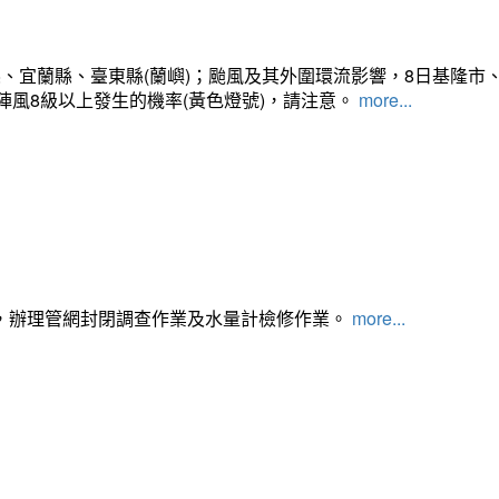
、宜蘭縣、臺東縣(蘭嶼)；颱風及其外圍環流影響，8日基隆市
陣風8級以上發生的機率(黃色燈號)，請注意。
more...
，辦理管網封閉調查作業及水量計檢修作業。
more...