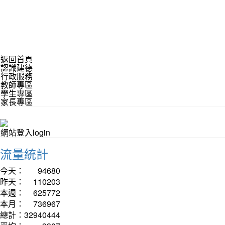
返回首頁
認識建德
行政服務
教師專區
學生專區
家長專區
網站登入login
流量統計
今天：
94680
昨天：
110203
本週：
625772
本月：
736967
總計：
32940444