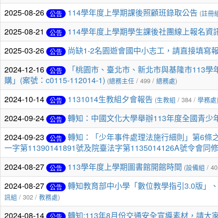
2025-08-26
114學年度上學期課後照顧班錄取公告
(
註冊
公告
2025-08-21
114學年度上學期學生課後社團線上報名資
公告
2025-03-26
尚缺1-2名園遊會國中小志工，請直接填寫
公告
2024-12-16
「桃園市、臺北市、新北市與基隆市113
公告
購」(案號：c0115-112014-1)
(
總務主任
/ 499 /
總務處
)
2024-10-14
1131014生教組夕會報告
(
生教組
/ 384 /
學務處
公告
2024-09-24
轉知：中國文化大學舉辦113年度全國青
公告
2024-09-23
轉知：「少年事件處理法施行細則」第6條之1
公告
一字第11390141891號及院臺法字第1135014126A號令
2024-08-27
113學年度上學期圖書館開館時間
(
設備組
/ 40
公告
2024-08-27
轉知教育部中小學「數位教學指引3.0版
公告
訊組
/ 302 /
教務處
)
2024-08-14
轉知:113年8月份交通安全宣導素材，請
公告