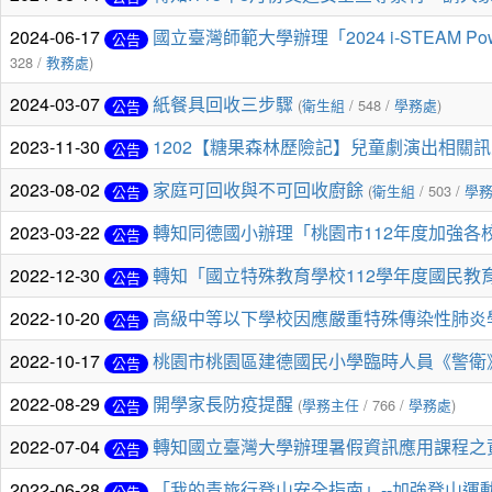
2024-06-17
國立臺灣師範大學辦理「2024 i-STEAM
公告
328 /
教務處
)
2024-03-07
紙餐具回收三步驟
(
衛生組
/ 548 /
學務處
)
公告
2023-11-30
1202【糖果森林歷險記】兒童劇演出相關
公告
2023-08-02
家庭可回收與不可回收廚餘
(
衛生組
/ 503 /
學
公告
2023-03-22
轉知同德國小辦理「桃園市112年度加強各校
公告
2022-12-30
轉知「國立特殊教育學校112學年度國民教育
公告
2022-10-20
高級中等以下學校因應嚴重特殊傳染性肺炎
公告
2022-10-17
桃園市桃園區建德國民小學臨時人員《警衛
公告
2022-08-29
開學家長防疫提醒
(
學務主任
/ 766 /
學務處
)
公告
2022-07-04
轉知國立臺灣大學辦理暑假資訊應用課程之
公告
2022-06-28
「我的青旅行登山安全指南」--加強登山運
公告