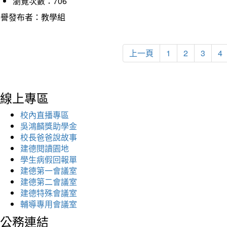
瀏覽次數：706
榮譽發布者：教學組
上一頁
1
2
3
4
線上專區
校內直播專區
吳鴻麟獎助學金
校長爸爸說故事
建德閱讀園地
學生病假回報單
建德第一會議室
建德第二會議室
建德特殊會議室
輔導專用會議室
公務連結