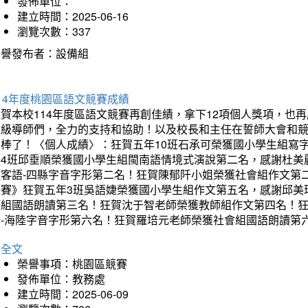
發佈單位：
建立時間：2025-06-16
瀏覽次數：337
榮譽發布者：設備組
14年度桃園區語文競賽成績
狂賀本校114年度區語文競賽再創佳績，拿下12項個人獎項，
班級導師們，全力的支持和協助！以及校長和主任在誓師大會和
太棒了！〈個人成績〉：狂賀五年10班石承可榮獲國小學生組寫
年4班邱垂順榮獲國小學生組閩南語情境式演說第二名，感謝杜美
組客語-四縣字音字形第二名！狂賀陳郁阡小姐榮獲社會組作文第
決賽》狂賀五年3班吳語婕榮獲國小學生組作文第五名，感謝邱美
師組國語朗讀第三名！狂賀沈于智老師榮獲教師組作文第四名！
語-海陸字音字形第六名！狂賀羅培元老師榮獲社會組國語朗讀第
詳全文
榮譽事項：桃園區競賽
發佈單位：教務處
建立時間：2025-06-09