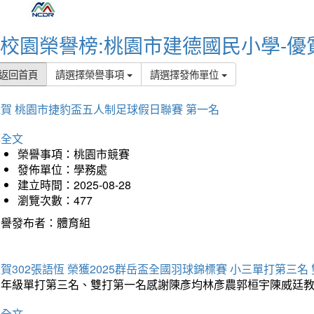
校園榮譽榜:桃園市建德國民小學-優
返回首頁
請選擇榮譽事項
請選擇發佈單位
賀 桃園市捷豹盃五人制足球假日聯賽 第一名
詳全文
榮譽事項：桃園市競賽
發佈單位：學務處
建立時間：2025-08-28
瀏覽次數：477
榮譽發布者：體育組
賀302張語恆 榮獲2025群岳盃全國羽球錦標賽 小三單打第三名
三年級單打第三名、雙打第一名感謝陳彥均林彥農郭桓宇陳威廷
詳全文