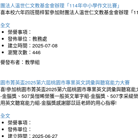
財團法人溫世仁文教基金會辦理「114年中小學作文比賽」
恭喜本校六年四班簡梓絜參加財團法人溫世仁文教基金會辦理「1
詳全文
榮譽事項：
發佈單位：教務處
建立時間：2025-07-08
瀏覽次數：446
榮譽發布者：教學組
桃園市菁英盃2025第六屆桃園市專業英文詞彙與聽寫能力大賽
喜!參加桃園市菁英盃2025第六屆桃園市專業英文詞彙與聽寫能
-金腦獎、507吳愷晞榮獲一般英文單字組-金腦獎、507李采緹
實用英文聽寫能力組-金腦獎感謝鄒苡廷老師的用心指導!
詳全文
榮譽事項：
發佈單位：
建立時間：2025-06-27