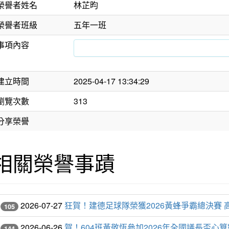
榮譽者姓名
林芷昀
榮譽者班級
五年一班
事項內容
建立時間
2025-04-17 13:34:29
瀏覽次數
313
分享榮譽
相關榮譽事蹟
2026-07-27
狂賀！建德足球隊榮獲2026黃蜂爭霸總決賽 
105
2026-06-26
賀！604班黃敬恆參加2026年全國議長盃
144