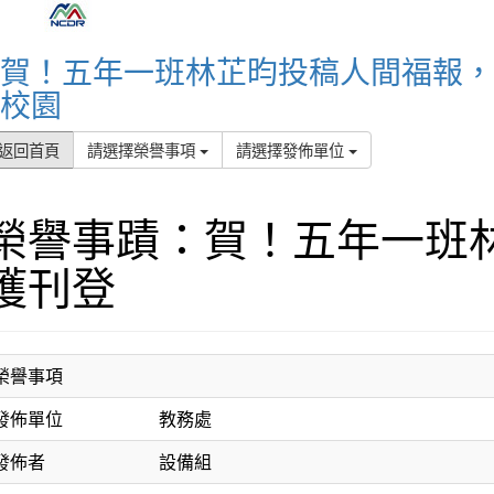
賀！五年一班林芷昀投稿人間福報，0
校園
返回首頁
請選擇榮譽事項
請選擇發佈單位
榮譽事蹟：賀！五年一班林
獲刊登
榮譽事項
發佈單位
教務處
發佈者
設備組