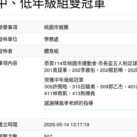
中、低年級組雙冠軍
榮譽事項
桃園市競賽
發佈單位
學務處
發佈者
體育組
事項內容
恭賀114年桃園市運動會-市長盃五人制足
201袁莛峯、202李晨佑、202楊若晞、20
榮獲中年級組冠軍
305許閔皓、310呂駿甫、309郭乙杰、40
411林宥凱、413熊爍堯
感謝陳胤孝老師的指導
建立時間
2025-05-14 13:17:19
瀏覽次數
507