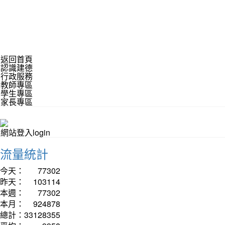
返回首頁
認識建德
行政服務
教師專區
學生專區
家長專區
網站登入login
流量統計
今天：
77302
昨天：
103114
本週：
77302
本月：
924878
總計：
33128355