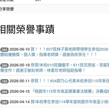
分享榮譽
相關榮譽事蹟
2026-06-10
賀！！！607班林子葉老師帶領學生參加20
344
體組優勝獎、個人獎、指導老師獎，感謝為校爭光！！！
2026-05-19
恭賀!本校610班鍾儱宇、611班范恩瑜、
256
獲佳作！感謝王敏妃老師、林素珍老師協助指導！
2026-05-11
恭賀！！！604郭乃心代表本校參加115年
152
2026-04-15
「桃園市115年市長盃硬筆書法競賽」決賽
302
2026-04-14
賀!本校學生參加114學年度桃園市市長盃小
282