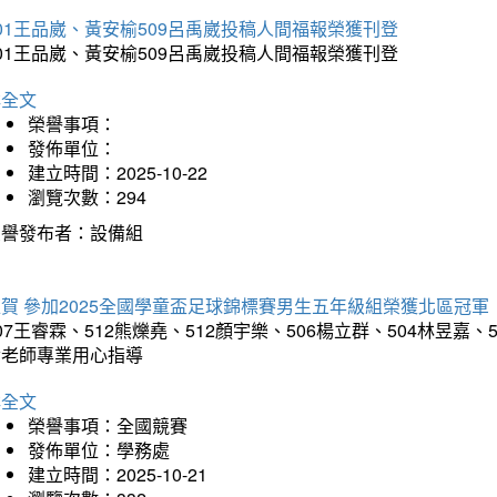
01王品崴、黃安榆509呂禹崴投稿人間福報榮獲刊登
01王品崴、黃安榆509呂禹崴投稿人間福報榮獲刊登
詳全文
榮譽事項：
發佈單位：
建立時間：2025-10-22
瀏覽次數：294
榮譽發布者：設備組
賀 參加2025全國學童盃足球錦標賽男生五年級組榮獲北區冠軍
07王睿霖、512熊爍堯、512顏宇樂、506楊立群、504林昱
孝老師專業用心指導
詳全文
榮譽事項：全國競賽
發佈單位：學務處
建立時間：2025-10-21