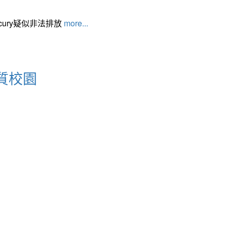
cury疑似非法排放
more...
質校園