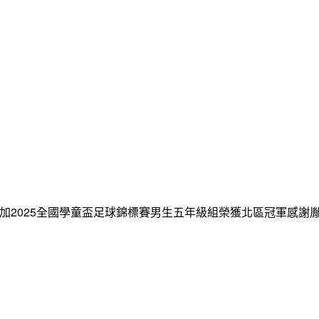
郭乙杰參加2025全國學童盃足球錦標賽男生五年級組榮獲北區冠軍感謝