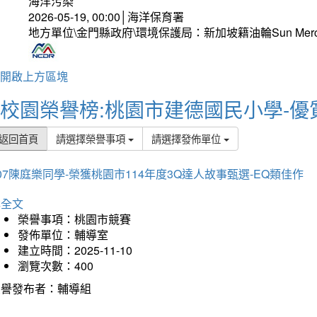
海洋污染
2026-05-19, 00:00│海洋保育署
地方單位\金門縣政府\環境保護局：新加坡籍油輪Sun Mer
開啟上方區塊
校園榮譽榜:桃園市建德國民小學-優
返回首頁
請選擇榮譽事項
請選擇發佈單位
07陳庭樂同學-榮獲桃園市114年度3Q達人故事甄選-EQ類佳作
詳全文
榮譽事項：桃園市競賽
發佈單位：輔導室
建立時間：2025-11-10
瀏覽次數：400
榮譽發布者：輔導組