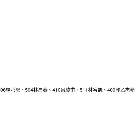
嘉、506楊芎恩、504林昌泰、410呂駿甫、511林宥凱、409