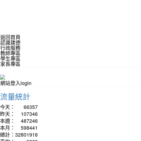
返回首頁
認識建德
行政服務
教師專區
學生專區
家長專區
網站登入login
流量統計
今天：
66357
昨天：
107346
本週：
487246
本月：
598441
總計：
32801918