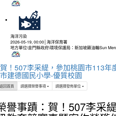
海洋污染
2026-05-19, 00:00│海洋保育署
地方單位\金門縣政府\環境保護局：新加坡籍油輪Sun Mer
賀！507李采緹，參加桃園市113
市建德國民小學-優質校園
返回首頁
請選擇榮譽事項
請選擇發佈單位
榮譽事蹟：賀！507李采