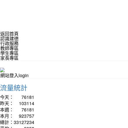
返回首頁
認識建德
行政服務
教師專區
學生專區
家長專區
網站登入login
流量統計
今天：
76181
昨天：
103114
本週：
76181
本月：
923757
總計：
33127234