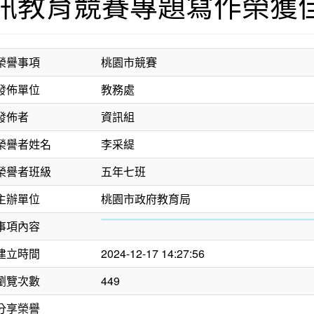
訊教育競賽專題寫作榮獲
榮譽事項
桃園市競賽
發佈單位
教務處
發佈者
資訊組
榮譽者姓名
李采緹
榮譽者班級
五年七班
主辦單位
桃園市政府教育局
事項內容
建立時間
2024-12-17 14:27:56
瀏覽次數
449
分享榮譽