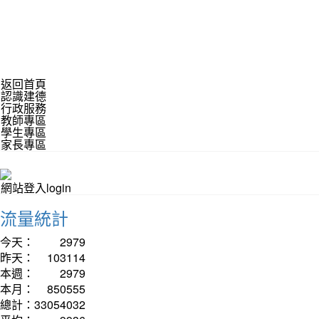
返回首頁
認識建德
行政服務
教師專區
學生專區
家長專區
網站登入login
流量統計
今天：
2979
昨天：
103114
本週：
2979
本月：
850555
總計：
33054032