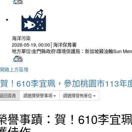
海洋污染
2026-05-19, 00:00│海洋保育署
地方單位\金門縣政府\環境保護局：新加坡籍油輪Sun Mer
開啟上方區塊
賀！610李宜珮，參加桃園市113
返回首頁
請選擇榮譽事項
請選擇發佈單位
榮譽事蹟：賀！610李宜
獲佳作