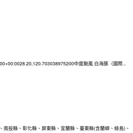
0:00+00:0028.20,120.703038975200中度颱風 白海豚（國際...
、南投縣、彰化縣、屏東縣、宜蘭縣、臺東縣(含蘭嶼、綠島)、