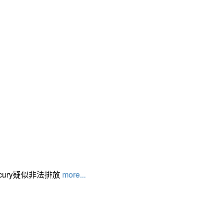
cury疑似非法排放
more...