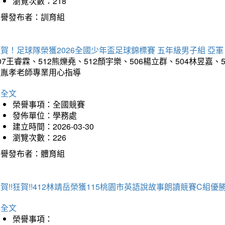
瀏覽次數：218
榮譽發布者：訓育組
賀！足球隊榮獲2026全國少年盃足球錦標賽 五年級男子組 亞軍
07王睿霖、512熊爍堯、512顏宇樂、506楊立群、504林昱嘉
謝胤孝老師專業用心指導
詳全文
榮譽事項：全國競賽
發佈單位：學務處
建立時間：2026-03-30
瀏覽次數：226
榮譽發布者：體育組
賀!!狂賀!!412林靖岳榮獲115桃園市英語說故事朗讀競賽C組優勝~
詳全文
榮譽事項：