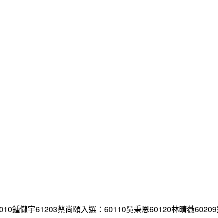
10鍾儱宇61203蔡尚頤入選：60110吳秉恩60120林晴薇6020