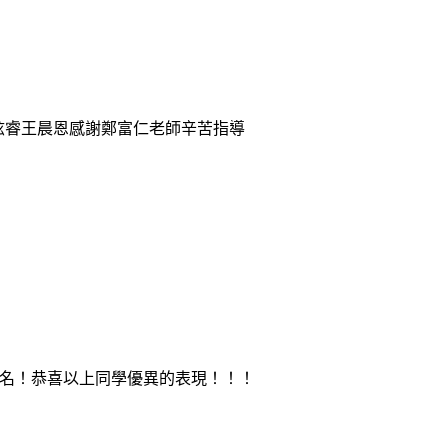
吳炫睿王晨恩感謝鄭富仁老師辛苦指導
第一名！恭喜以上同學優異的表現！！！