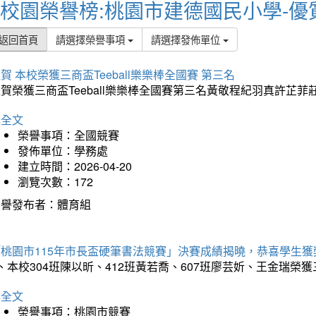
校園榮譽榜:桃園市建德國民小學-優
返回首頁
請選擇榮譽事項
請選擇發佈單位
賀 本校榮獲三商盃Teeball樂樂棒全國賽 第三名
狂賀榮獲三商盃Teeball樂樂棒全國賽第三名黃敬程紀羽真許
詳全文
榮譽事項：全國競賽
發佈單位：學務處
建立時間：2026-04-20
瀏覽次數：172
榮譽發布者：體育組
「桃園市115年市長盃硬筆書法競賽」決賽成績揭曉，恭喜學生獲
、本校304班陳以昕、412班黃若喬、607班廖芸妡、王金瑞
詳全文
榮譽事項：桃園市競賽