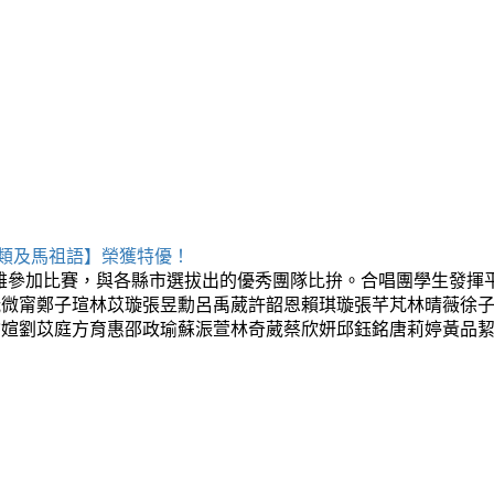
系類及馬祖語】榮獲特優！
高雄參加比賽，與各縣市選拔出的優秀團隊比拚。合唱團學生發揮
阮微甯鄭子瑄林苡璇張昱勳呂禹葳許韶恩賴琪璇張芊芃林晴薇徐
榆媗劉苡庭方育惠邵政瑜蘇浱萱林奇葳蔡欣妍邱鈺銘唐莉婷黃品