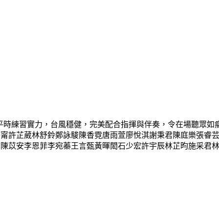
平時練習實力，台風穩健，完美配合指揮與伴奏，令在場聽眾如
子甯許芷葳林舒鈴鄭詠駿陳香霓唐雨萱廖悅淇謝秉君陳庭樂張睿
絜陳苡安李恩菲李宛蓁王言甄黃暉閎石少宏許宇辰林芷昀施采君