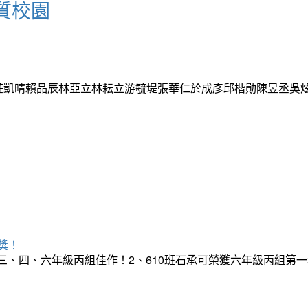
質校園
芷菲莊凱晴賴品辰林亞立林耘立游毓堤張華仁於成彥邱楷勛陳昱丞
獎！
榮獲三、四、六年級丙組佳作！2、610班石承可榮獲六年級丙組