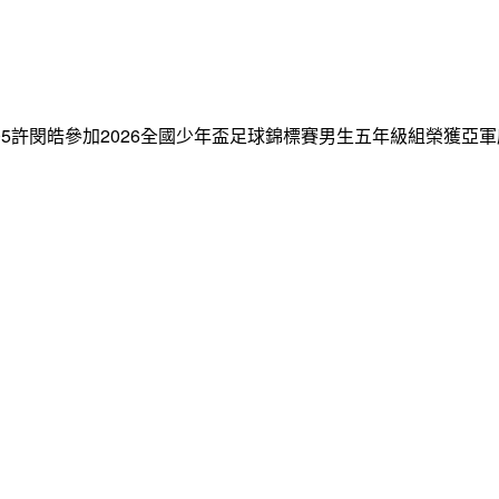
乙杰405許閔皓參加2026全國少年盃足球錦標賽男生五年級組榮獲亞