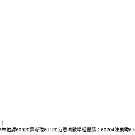
異！
8林佑譯60920蘇岑豫61120范恩瑜數學組優勝：60204陳東暐610