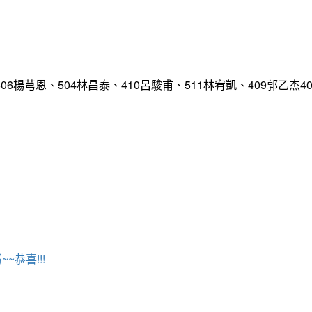
、506楊芎恩、504林昌泰、410呂駿甫、511林宥凱、409郭
~恭喜!!!