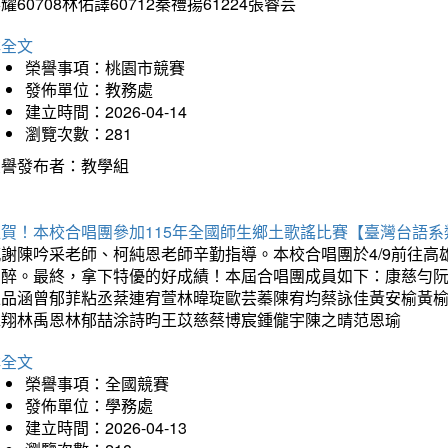
耀60708林佑譯60712秦禮揚61224張睿芸
詳全文
榮譽事項：桃園市競賽
發佈單位：教務處
建立時間：2026-04-14
瀏覽次數：281
榮譽發布者：教學組
狂賀！本校合唱團參加115年全國師生鄉土歌謠比賽【臺灣台語
感謝陳吟采老師、柯純恩老師辛勤指導。本校合唱團於4/9前往
如醉。最終，拿下特優的好成績！本屆合唱團成員如下：康慈勻
王品涵曾郁菲粘丞棻連宥萱林暐琁歐芸蓁陳宥均蔡詠佳黃安榆黃
承翔林禹恩林郁喆涂詩昀王苡慈蔡博宸鍾儱宇陳之晴范恩瑜
詳全文
榮譽事項：全國競賽
發佈單位：學務處
建立時間：2026-04-13