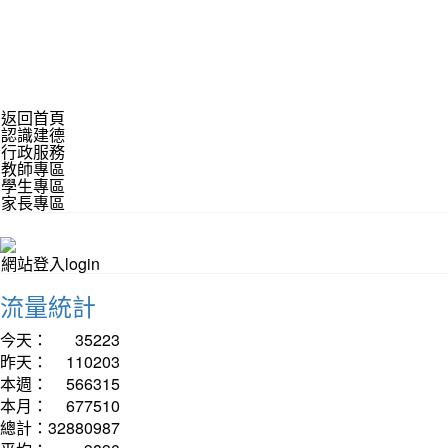
返回首頁
認識建德
行政服務
教師專區
學生專區
家長專區
網站登入login
流量統計
今天：
35223
昨天：
110203
本週：
566315
本月：
677510
總計：
32880987