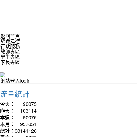
返回首頁
認識建德
行政服務
教師專區
學生專區
家長專區
網站登入login
流量統計
今天：
90075
昨天：
103114
本週：
90075
本月：
937651
總計：
33141128