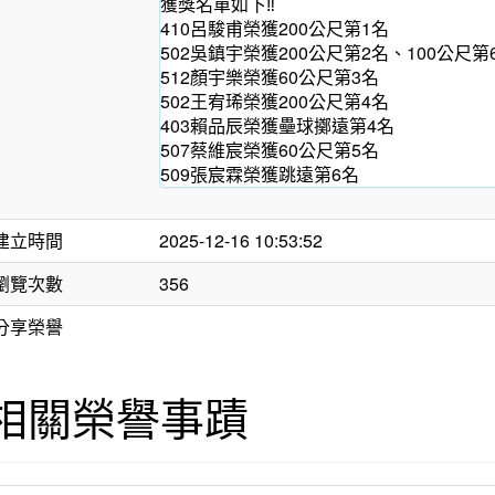
獲獎名單如下‼️
410呂駿甫榮獲200公尺第1名
502吳鎮宇榮獲200公尺第2名、100公尺第
512顏宇樂榮獲60公尺第3名
502王宥琋榮獲200公尺第4名
403賴品辰榮獲壘球擲遠第4名
507蔡維宸榮獲60公尺第5名
509張宸霖榮獲跳遠第6名
建立時間
2025-12-16 10:53:52
瀏覽次數
356
分享榮譽
相關榮譽事蹟