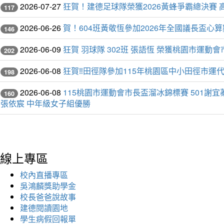
2026-07-27
狂賀！建德足球隊榮獲2026黃蜂爭霸總決賽 
117
2026-06-26
賀！604班黃敬恆參加2026年全國議長盃
146
2026-06-09
狂賀 羽球隊 302班 張語恆 榮獲桃園市運動
202
2026-06-08
狂賀‼️田徑隊參加115年桃園區中小田徑市運
198
2026-06-08
115桃園市運動會市長盃溜冰錦標賽 501謝宜蓁
160
張依宸 中年級女子組優勝
線上專區
校內直播專區
吳鴻麟獎助學金
校長爸爸說故事
建德閱讀園地
學生病假回報單