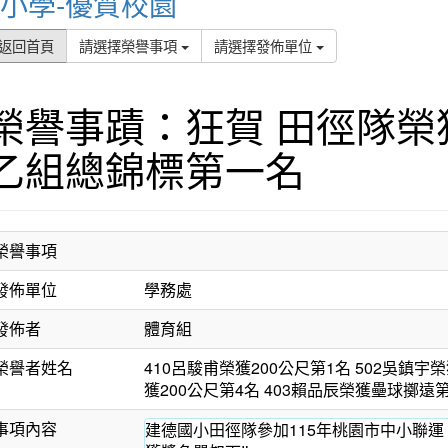
小學-優質校園
返回首頁
請選擇榮譽事項
請選擇發佈單位
榮譽事蹟：狂賀 田徑隊榮
乙組總錦標第一名
榮譽事項
發佈單位
學務處
發佈者
體育組
榮譽者姓名
410呂駿甫榮獲200公尺第1名 502吳鎮宇榮
獲200公尺第4名 403賴品辰榮獲壘球擲遠第
事項內容
建德國小田徑隊參加115年桃園市中小聯運