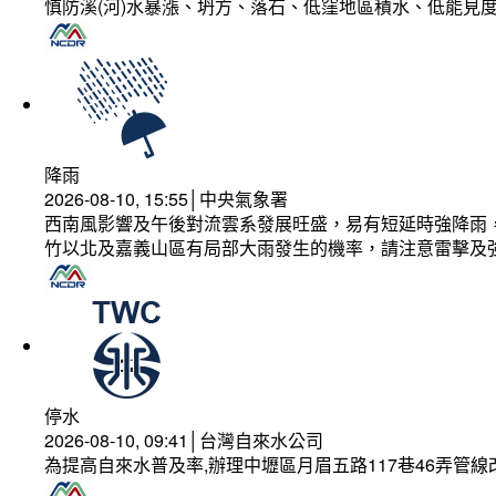
慎防溪(河)水暴漲、坍方、落石、低窪地區積水、低能見
降雨
2026-08-10, 15:55│中央氣象署
西南風影響及午後對流雲系發展旺盛，易有短延時強降雨，
竹以北及嘉義山區有局部大雨發生的機率，請注意雷擊及
停水
2026-08-10, 09:41│台灣自來水公司
為提高自來水普及率,辦理中壢區月眉五路117巷46弄管