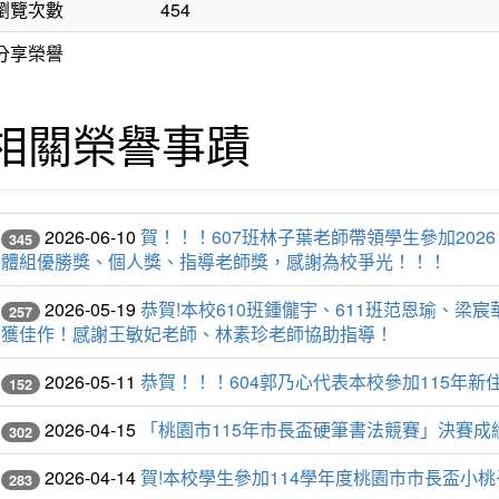
瀏覽次數
454
分享榮譽
相關榮譽事蹟
2026-06-10
賀！！！607班林子葉老師帶領學生參加20
345
體組優勝獎、個人獎、指導老師獎，感謝為校爭光！！！
2026-05-19
恭賀!本校610班鍾儱宇、611班范恩瑜、
257
獲佳作！感謝王敏妃老師、林素珍老師協助指導！
2026-05-11
恭賀！！！604郭乃心代表本校參加115年
152
2026-04-15
「桃園市115年市長盃硬筆書法競賽」決賽
302
2026-04-14
賀!本校學生參加114學年度桃園市市長盃小
283