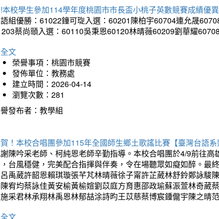
!本校學生參加114學年度桃園市市長盃小桃子英數競賽成績優
語組優勝：61022鐘可琁入選：60201陳柏宇60704連允晟6070
1203蔡尚頤入選：60110吳秉恩60120林晴薇60209劉華耀6070
詳全文
榮譽事項：桃園市競賽
發佈單位：教務處
建立時間：2026-04-14
瀏覽次數：281
榮譽發布者：教學組
狂賀！本校合唱團參加115年全國師生鄉土歌謠比賽【臺灣台語
感謝陳吟采老師、柯純恩老師辛勤指導。本校合唱團於4/9前往
力，台風穩健，完美配合指揮與伴奏，令在場聽眾如癡如醉。最
勳呂禹葳許韶恩賴琪璇張芊芃林晴薇徐子甯許芷葳林舒鈴鄭詠駿
蓁陳宥均蔡詠佳黃安榆黃榆媗劉苡庭方育惠邵政瑜蘇浱萱林奇葳
昀施采君林承翔林禹恩林郁喆涂詩昀王苡慈蔡博宸鍾儱宇陳之晴
詳全文