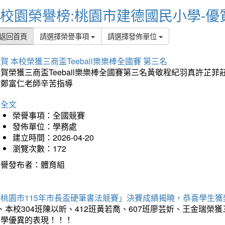
校園榮譽榜:桃園市建德國民小學-優
返回首頁
請選擇榮譽事項
請選擇發佈單位
賀 本校榮獲三商盃Teeball樂樂棒全國賽 第三名
狂賀榮獲三商盃Teeball樂樂棒全國賽第三名黃敬程紀羽真許
謝鄭富仁老師辛苦指導
詳全文
榮譽事項：全國競賽
發佈單位：學務處
建立時間：2026-04-20
瀏覽次數：172
榮譽發布者：體育組
「桃園市115年市長盃硬筆書法競賽」決賽成績揭曉，恭喜學生獲
、本校304班陳以昕、412班黃若喬、607班廖芸妡、王金瑞
同學優異的表現！！！