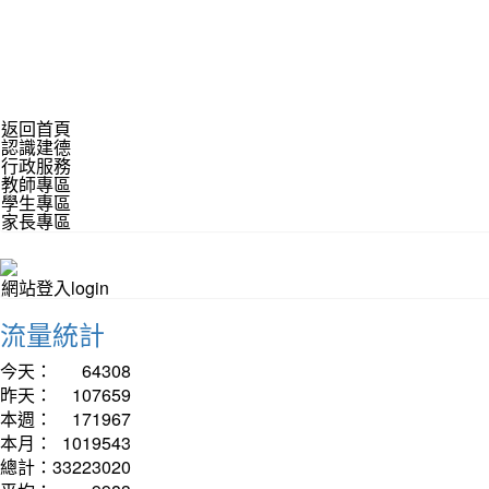
返回首頁
認識建德
行政服務
教師專區
學生專區
家長專區
網站登入login
流量統計
今天：
64308
昨天：
107659
本週：
171967
本月：
1019543
總計：
33223020