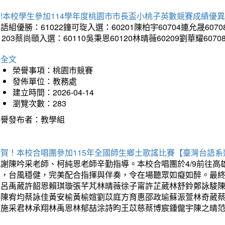
!本校學生參加114學年度桃園市市長盃小桃子英數競賽成績優
語組優勝：61022鐘可琁入選：60201陳柏宇60704連允晟6070
1203蔡尚頤入選：60110吳秉恩60120林晴薇60209劉華耀6070
詳全文
榮譽事項：桃園市競賽
發佈單位：教務處
建立時間：2026-04-14
瀏覽次數：283
榮譽發布者：教學組
狂賀！本校合唱團參加115年全國師生鄉土歌謠比賽【臺灣台語
感謝陳吟采老師、柯純恩老師辛勤指導。本校合唱團於4/9前往
力，台風穩健，完美配合指揮與伴奏，令在場聽眾如癡如醉。最
勳呂禹葳許韶恩賴琪璇張芊芃林晴薇徐子甯許芷葳林舒鈴鄭詠駿
蓁陳宥均蔡詠佳黃安榆黃榆媗劉苡庭方育惠邵政瑜蘇浱萱林奇葳
昀施采君林承翔林禹恩林郁喆涂詩昀王苡慈蔡博宸鍾儱宇陳之晴