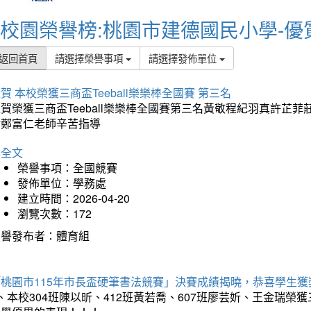
校園榮譽榜:桃園市建德國民小學-優
返回首頁
請選擇榮譽事項
請選擇發佈單位
賀 本校榮獲三商盃Teeball樂樂棒全國賽 第三名
狂賀榮獲三商盃Teeball樂樂棒全國賽第三名黃敬程紀羽真許
謝鄭富仁老師辛苦指導
詳全文
榮譽事項：全國競賽
發佈單位：學務處
建立時間：2026-04-20
瀏覽次數：172
榮譽發布者：體育組
「桃園市115年市長盃硬筆書法競賽」決賽成績揭曉，恭喜學生獲
、本校304班陳以昕、412班黃若喬、607班廖芸妡、王金瑞