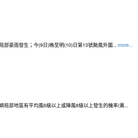
發生；今(9日)晚至明(10)日第13號颱風外圍...
more...
局部地區有平均風6級以上或陣風8級以上發生的機率(黃...