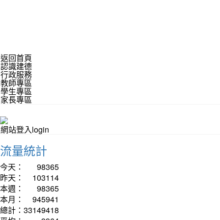
返回首頁
認識建德
行政服務
教師專區
學生專區
家長專區
網站登入login
流量統計
今天：
98365
昨天：
103114
本週：
98365
本月：
945941
總計：
33149418