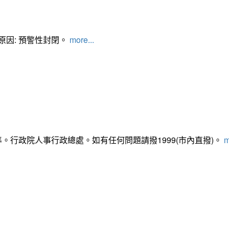
管制原因: 預警性封閉。
more...
準。行政院人事行政總處。如有任何問題請撥1999(市內直撥)。
m