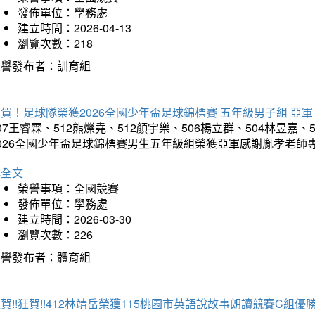
發佈單位：學務處
建立時間：2026-04-13
瀏覽次數：218
榮譽發布者：訓育組
賀！足球隊榮獲2026全國少年盃足球錦標賽 五年級男子組 亞軍
07王睿霖、512熊爍堯、512顏宇樂、506楊立群、504林昱嘉、
2026全國少年盃足球錦標賽男生五年級組榮獲亞軍感謝胤孝老師
詳全文
榮譽事項：全國競賽
發佈單位：學務處
建立時間：2026-03-30
瀏覽次數：226
榮譽發布者：體育組
賀!!狂賀!!412林靖岳榮獲115桃園市英語說故事朗讀競賽C組優勝~