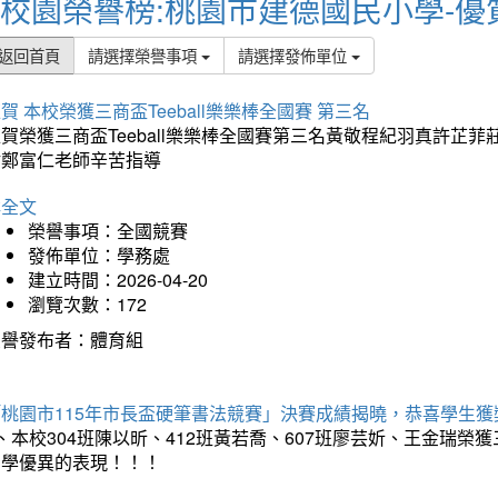
校園榮譽榜:桃園市建德國民小學-優
返回首頁
請選擇榮譽事項
請選擇發佈單位
賀 本校榮獲三商盃Teeball樂樂棒全國賽 第三名
狂賀榮獲三商盃Teeball樂樂棒全國賽第三名黃敬程紀羽真許
謝鄭富仁老師辛苦指導
詳全文
榮譽事項：全國競賽
發佈單位：學務處
建立時間：2026-04-20
瀏覽次數：172
榮譽發布者：體育組
「桃園市115年市長盃硬筆書法競賽」決賽成績揭曉，恭喜學生獲
、本校304班陳以昕、412班黃若喬、607班廖芸妡、王金瑞
同學優異的表現！！！