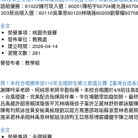
語組優勝：61022鐘可琁入選：60201陳柏宇60704連允晟6070
1203蔡尚頤入選：60110吳秉恩60120林晴薇60209劉華耀6070
詳全文
榮譽事項：桃園市競賽
發佈單位：教務處
建立時間：2026-04-14
瀏覽次數：281
榮譽發布者：教學組
狂賀！本校合唱團參加115年全國師生鄉土歌謠比賽【臺灣台語
感謝陳吟采老師、柯純恩老師辛勤指導。本校合唱團於4/9前往
力，台風穩健，完美配合指揮與伴奏，令在場聽眾如癡如醉。最
勳呂禹葳許韶恩賴琪璇張芊芃林晴薇徐子甯許芷葳林舒鈴鄭詠駿
蓁陳宥均蔡詠佳黃安榆黃榆媗劉苡庭方育惠邵政瑜蘇浱萱林奇葳
昀施采君林承翔林禹恩林郁喆涂詩昀王苡慈蔡博宸鍾儱宇陳之晴
詳全文
榮譽事項：全國競賽