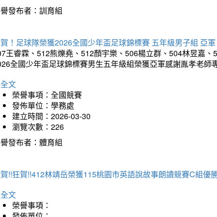
榮譽發布者：訓育組
賀！足球隊榮獲2026全國少年盃足球錦標賽 五年級男子組 亞軍
07王睿霖、512熊爍堯、512顏宇樂、506楊立群、504林昱嘉、
2026全國少年盃足球錦標賽男生五年級組榮獲亞軍感謝胤孝老師
詳全文
榮譽事項：全國競賽
發佈單位：學務處
建立時間：2026-03-30
瀏覽次數：226
榮譽發布者：體育組
賀!!狂賀!!412林靖岳榮獲115桃園市英語說故事朗讀競賽C組優勝~
詳全文
榮譽事項：
發佈單位：