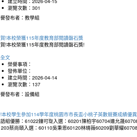
建立時間：2026-04-15
瀏覽次數：301
榮譽發布者：教學組
賀!本校榮獲115年度教育部閱讀磐石獎
賀!本校榮獲115年度教育部閱讀磐石獎!
詳全文
榮譽事項：
發佈單位：
建立時間：2026-04-14
瀏覽次數：137
榮譽發布者：設備組
!本校學生參加114學年度桃園市市長盃小桃子英數競賽成績優
語組優勝：61022鐘可琁入選：60201陳柏宇60704連允晟6070
1203蔡尚頤入選：60110吳秉恩60120林晴薇60209劉華耀6070