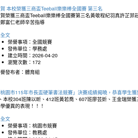
賀 本校榮獲三商盃Teeball樂樂棒全國賽 第三名
狂賀榮獲三商盃Teeball樂樂棒全國賽第三名黃敬程紀羽真許
謝鄭富仁老師辛苦指導
詳全文
榮譽事項：全國競賽
發佈單位：學務處
建立時間：2026-04-20
瀏覽次數：172
榮譽發布者：體育組
「桃園市115年市長盃硬筆書法競賽」決賽成績揭曉，恭喜學生獲
、本校304班陳以昕、412班黃若喬、607班廖芸妡、王金瑞
同學優異的表現！！！
詳全文
榮譽事項：桃園市競賽
發佈單位：教務處