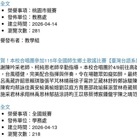
詳全文
榮譽事項：桃園市競賽
發佈單位：教務處
建立時間：2026-04-14
瀏覽次數：281
榮譽發布者：教學組
狂賀！本校合唱團參加115年全國師生鄉土歌謠比賽【臺灣台語
感謝陳吟采老師、柯純恩老師辛勤指導。本校合唱團於4/9前往
力，台風穩健，完美配合指揮與伴奏，令在場聽眾如癡如醉。最
勳呂禹葳許韶恩賴琪璇張芊芃林晴薇徐子甯許芷葳林舒鈴鄭詠駿
蓁陳宥均蔡詠佳黃安榆黃榆媗劉苡庭方育惠邵政瑜蘇浱萱林奇葳
昀施采君林承翔林禹恩林郁喆涂詩昀王苡慈蔡博宸鍾儱宇陳之晴
詳全文
榮譽事項：全國競賽
發佈單位：學務處
建立時間：2026-04-13
瀏覽次數：218