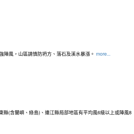
及強陣風，山區請慎防坍方、落石及溪水暴漲。
more...
縣(含蘭嶼、綠島)、連江縣局部地區有平均風6級以上或陣風8