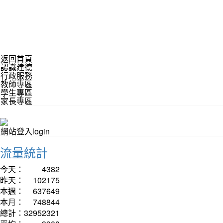
返回首頁
認識建德
行政服務
教師專區
學生專區
家長專區
網站登入login
流量統計
今天：
4382
昨天：
102175
本週：
637649
本月：
748844
總計：
32952321