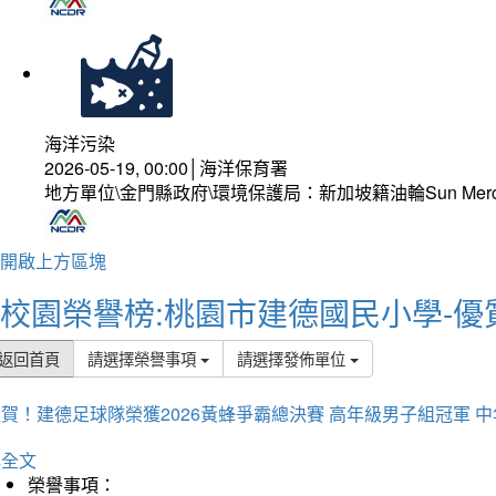
海洋污染
2026-05-19, 00:00│海洋保育署
地方單位\金門縣政府\環境保護局：新加坡籍油輪Sun Mer
開啟上方區塊
校園榮譽榜:桃園市建德國民小學-優
返回首頁
請選擇榮譽事項
請選擇發佈單位
賀！建德足球隊榮獲2026黃蜂爭霸總決賽 高年級男子組冠軍 
詳全文
榮譽事項：