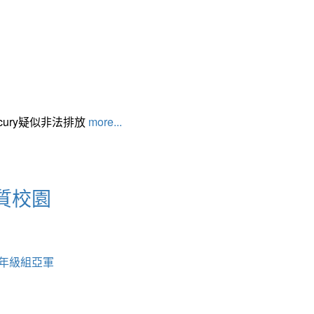
cury疑似非法排放
more...
質校園
中年級組亞軍