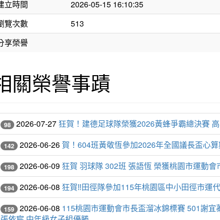
建立時間
2026-05-15 16:10:35
瀏覽次數
513
分享榮譽
相關榮譽事蹟
2026-07-27
狂賀！建德足球隊榮獲2026黃蜂爭霸總決賽 
98
2026-06-26
賀！604班黃敬恆參加2026年全國議長盃
142
2026-06-09
狂賀 羽球隊 302班 張語恆 榮獲桃園市運動
198
2026-06-08
狂賀‼️田徑隊參加115年桃園區中小田徑市運
194
2026-06-08
115桃園市運動會市長盃溜冰錦標賽 501謝宜蓁
159
張依宸 中年級女子組優勝