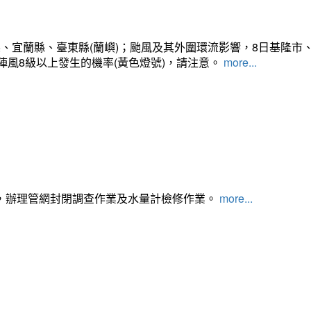
、宜蘭縣、臺東縣(蘭嶼)；颱風及其外圍環流影響，8日基隆市
陣風8級以上發生的機率(黃色燈號)，請注意。
more...
，辦理管網封閉調查作業及水量計檢修作業。
more...