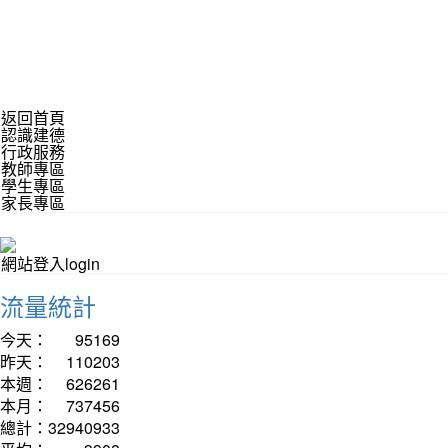
返回首頁
認識建德
行政服務
教師專區
學生專區
家長專區
網站登入login
流量統計
今天：
95169
昨天：
110203
本週：
626261
本月：
737456
總計：
32940933