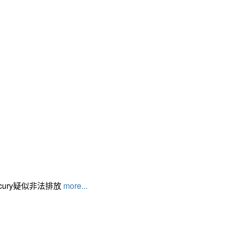
cury疑似非法排放
more...