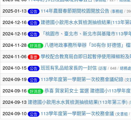
2025-01-13
114年農曆春節期間校園開放公告
(
事務組
/ 39
公告
2024-12-16
建德國小飲用水水質檢測抽檢結果(113年第
公告
2024-12-16
「桃園市、臺北市、新北市與基隆市113學年度
公告
2024-11-28
八德地政事務所舉辦「30有你 好德憶」
好消息
2024-11-06
學校配合教育局自即日起暫停使用辣椒粉及
重要
2024-10-15
班班有乳品給家長的一封信
(
訪客
/ 648 /
總務
公告
2024-09-19
113學年度第一學期第一次校務會議紀錄
(
文
公告
2024-09-16
恭喜 賀家莉女士 當選 建德國小113學年
好消息
2024-09-13
建德國小飲用水水質檢測抽檢結果(113年第三季)
(
2024-09-10
113學年度第一學期第一次校務會議
(
文書組
/
公告