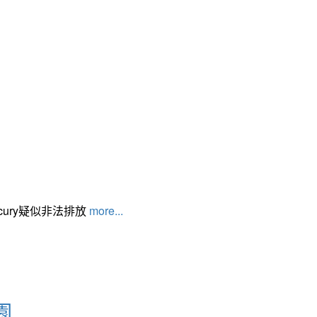
cury疑似非法排放
more...
園