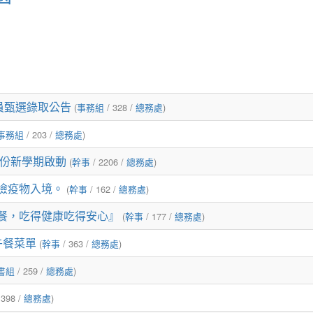
員甄選錄取公告
(
事務組
/ 328 /
總務處
)
事務組
/ 203 /
總務處
)
月份新學期啟動
(
幹事
/ 2206 /
總務處
)
檢疫物入境。
(
幹事
/ 162 /
總務處
)
餐，吃得健康吃得安心』
(
幹事
/ 177 /
總務處
)
份午餐菜單
(
幹事
/ 363 /
總務處
)
書組
/ 259 /
總務處
)
 398 /
總務處
)