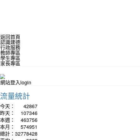
返回首頁
認識建德
行政服務
教師專區
學生專區
家長專區
網站登入login
流量統計
今天：
42867
昨天：
107346
本週：
463756
本月：
574951
總計：
32778428