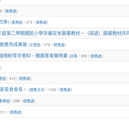
8 /
總務處
)
四季)
(
事務組
/ 373 /
總務處
)
第二學期國民小學非審定本圖書教材－（英語）圖書教材共同供應採購」
檔案應用成果展
(
文書組
/ 278 /
總務處
)
咖哩粉等辛香料，團膳業者聲明書
(
訪客
/ 359 /
總務處
)
處
)
書組
/ 412 /
總務處
)
度家長會會長。
(
總務主任
/ 1029 /
總務處
)
事務組
/ 296 /
總務處
)
 311 /
總務處
)