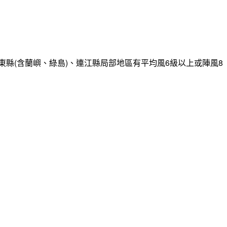
縣(含蘭嶼、綠島)、連江縣局部地區有平均風6級以上或陣風8