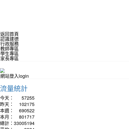
返回首頁
認識建德
行政服務
教師專區
學生專區
家長專區
網站登入login
流量統計
今天：
57255
昨天：
102175
本週：
690522
本月：
801717
總計：
33005194