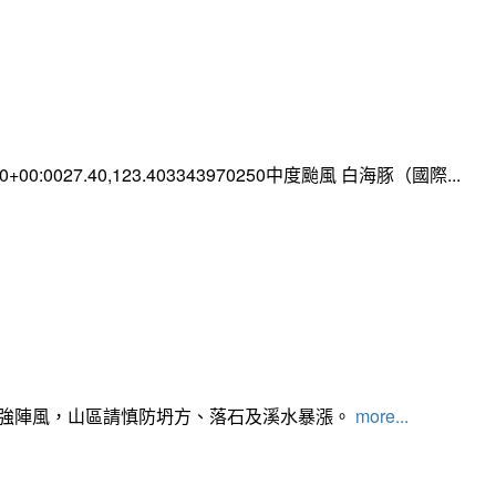
:00+00:0027.40,123.403343970250中度颱風 白海豚（國際...
及強陣風，山區請慎防坍方、落石及溪水暴漲。
more...