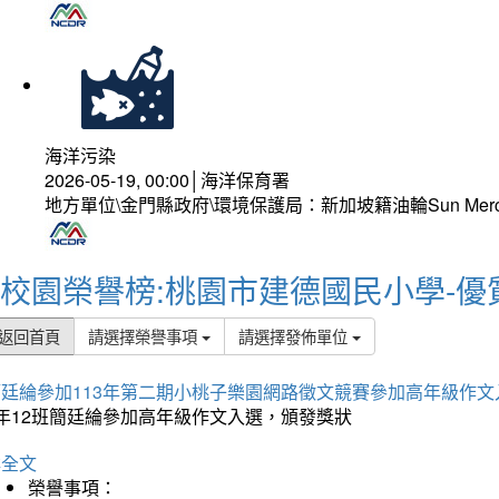
海洋污染
2026-05-19, 00:00│海洋保育署
地方單位\金門縣政府\環境保護局：新加坡籍油輪Sun Mer
校園榮譽榜:桃園市建德國民小學-優
返回首頁
請選擇榮譽事項
請選擇發佈單位
簡廷綸參加113年第二期小桃子樂園網路徵文競賽參加高年級作文
5年12班簡廷綸參加高年級作文入選，頒發獎狀
詳全文
榮譽事項：