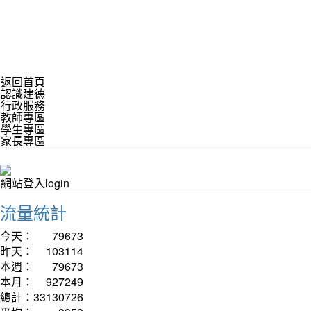
返回首頁
認識建德
行政服務
教師專區
學生專區
家長專區
網站登入login
流量統計
今天：
79673
昨天：
103114
本週：
79673
本月：
927249
總計：
33130726