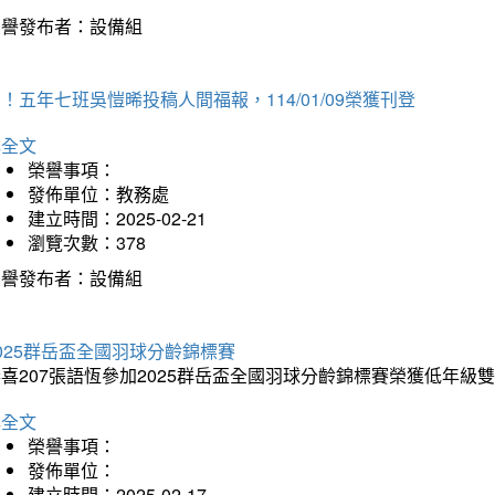
榮譽發布者：設備組
！五年七班吳愷晞投稿人間福報，114/01/09榮獲刊登
詳全文
榮譽事項：
發佈單位：教務處
建立時間：2025-02-21
瀏覽次數：378
榮譽發布者：設備組
025群岳盃全國羽球分齡錦標賽
喜207張語恆參加2025群岳盃全國羽球分齡錦標賽榮獲低年級
詳全文
榮譽事項：
發佈單位：
建立時間：2025-02-17