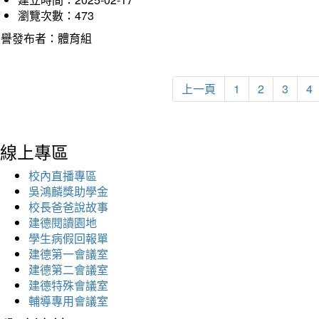
瀏覽次數：473
榮譽發布者：體育組
上一頁
1
2
3
4
線上專區
校內直播專區
吳鴻麟獎助學金
校長爸爸說故事
建德閱讀園地
學生病假回報單
建德第一會議室
建德第二會議室
建德特殊會議室
輔導專用會議室