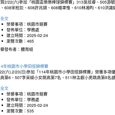
賀2/22(六)參加「桃園盃樂樂棒球錦標賽」313吳炫睿、505游毓
、608宋柏彣、608許兆頡、608楊聿惟、610林湘昀、610
詳全文
榮譽事項：桃園市競賽
發佈單位：學務處
建立時間：2025-02-24
瀏覽次數：465
榮譽發布者：體育組
14年桃園市小學田徑錦標賽
/22(六).2/23(日)參加「114年桃園市小學田徑錦標賽」榮獲
高第6、507李采緹小女跳高第7名、511林汯叡小男跳高第8
詳全文
榮譽事項：桃園市競賽
發佈單位：學務處
建立時間：2025-02-24
瀏覽次數：535