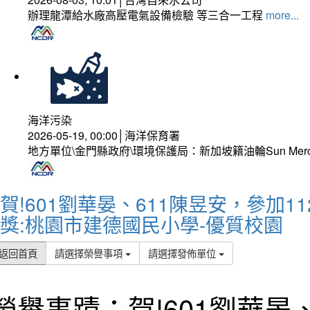
辦理龍潭給水廠高壓電氣設備檢驗 等三合一工程
more...
海洋污染
2026-05-19, 00:00│海洋保育署
地方單位\金門縣政府\環境保護局：新加坡籍油輪Sun Mer
賀!601劉華晏、611陳昱安，參加
獎:桃園市建德國民小學-優質校園
返回首頁
請選擇榮譽事項
請選擇發佈單位
榮譽事蹟：賀!601劉華晏