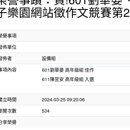
子樂園網站徵作文競賽第
榮譽事項
發佈單位
發佈者
設備組
事項內容
601劉華晏 高年級組 佳作
611陳昱安 高年級組 入選
建立時間
2024-03-25 09:20:06
瀏覽次數
534
分享榮譽