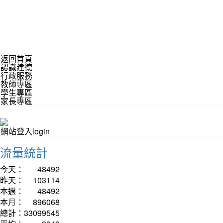
返回首頁
認識建德
行政服務
教師專區
學生專區
家長專區
網站登入login
流量統計
今天：
48492
昨天：
103114
本週：
48492
本月：
896068
總計：
33099545