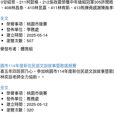
10甘紹恩、211柯懿格、212吳政霆榮獲中年級組冠軍305許閔皓、
、408林昌泰、410林昱嘉、411林宥凱、413熊爍堯感謝陳胤
詳全文
榮譽事項：桃園市競賽
發佈單位：學務處
建立時間：2025-05-14
瀏覽次數：507
榮譽發布者：體育組
園市114年度新住民語文說故事暨歌謠競賽
恭喜五年四班郭乃心，參加桃園市114年度新住民語文說故事暨
師林奕廷老師全力協助。。
詳全文
榮譽事項：桃園市競賽
發佈單位：教務處
建立時間：2025-05-12
瀏覽次數：320