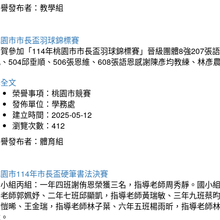
榮譽發布者：教學組
桃園市市長盃羽球錦標賽
賀參加「114年桃園市市長盃羽球錦標賽」晉級團體8強207張語恆
、504邱垂順、506張恩維、608張語恩感謝陳彥均教練、林
詳全文
榮譽事項：桃園市競賽
發佈單位：學務處
建立時間：2025-05-12
瀏覽次數：412
榮譽發布者：體育組
園市114年市長盃硬筆書法決賽
國小組丙組：一年四班謝侑恩榮獲三名，指導老師周秀靜。國小
導老師郭姵妤、二年七班邱顯凱，指導老師黃瑞敏、三年九班蔡
吳愷晞、王金瑞，指導老師林子葉、六年五班楊雨昕，指導老師
瑋。