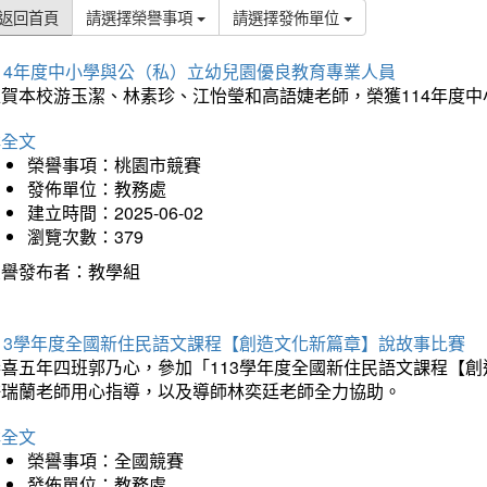
返回首頁
請選擇榮譽事項
請選擇發佈單位
114年度中小學與公（私）立幼兒園優良教育專業人員
狂賀本校游玉潔、林素珍、江怡瑩和高語婕老師，榮獲114年度
詳全文
榮譽事項：桃園市競賽
發佈單位：教務處
建立時間：2025-06-02
瀏覽次數：379
榮譽發布者：教學組
113學年度全國新住民語文課程【創造文化新篇章】說故事比賽
恭喜五年四班郭乃心，參加「113學年度全國新住民語文課程【
許瑞蘭老師用心指導，以及導師林奕廷老師全力協助。
詳全文
榮譽事項：全國競賽
發佈單位：教務處