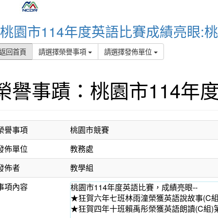
桃園市114年度英語比賽成績亮眼:
返回首頁
請選擇榮譽事項
請選擇發佈單位
榮譽事蹟：桃園市114年
榮譽事項
桃園市競賽
發佈單位
教務處
發佈者
教學組
事項內容
桃園市114年度英語比賽，成績亮眼--
★狂賀六年七班林雨潼榮獲英語說故事(C
★狂賀四年十班賴禹彤榮獲英語朗讀(C組