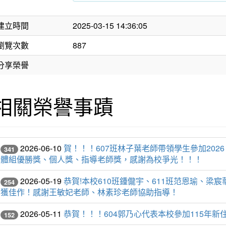
建立時間
2025-03-15 14:36:05
瀏覽次數
887
分享榮譽
相關榮譽事蹟
2026-06-10
賀！！！607班林子葉老師帶領學生參加20
341
體組優勝獎、個人獎、指導老師獎，感謝為校爭光！！！
2026-05-19
恭賀!本校610班鍾儱宇、611班范恩瑜、
254
獲佳作！感謝王敏妃老師、林素珍老師協助指導！
2026-05-11
恭賀！！！604郭乃心代表本校參加115年
152