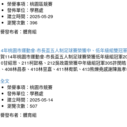
榮譽事項：桃園區競賽
發佈單位：學務處
建立時間：2025-05-29
瀏覽次數：396
榮譽發布者：體育組
14年桃園市運動會-市長盃五人制足球賽榮獲中、低年級組雙冠
賀114年桃園市運動會-市長盃五人制足球賽榮獲低年級組冠軍201
10甘紹恩、211柯懿格、212吳政霆榮獲中年級組冠軍305許閔皓、
、408林昌泰、410林昱嘉、411林宥凱、413熊爍堯感謝陳胤
詳全文
榮譽事項：桃園市競賽
發佈單位：學務處
建立時間：2025-05-14
瀏覽次數：507
榮譽發布者：體育組