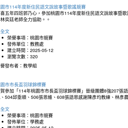
園市114年度新住民語文說故事暨歌謠競賽
恭喜五年四班郭乃心，參加桃園市114年度新住民語文說故事暨
師林奕廷老師全力協助。。
詳全文
榮譽事項：桃園市競賽
發佈單位：教務處
建立時間：2025-05-12
瀏覽次數：320
榮譽發布者：教學組
桃園市市長盃羽球錦標賽
賀參加「114年桃園市市長盃羽球錦標賽」晉級團體8強207張語恆
、504邱垂順、506張恩維、608張語恩感謝陳彥均教練、林
詳全文
榮譽事項：桃園市競賽
發佈單位：學務處
建立時間：2025-05-12