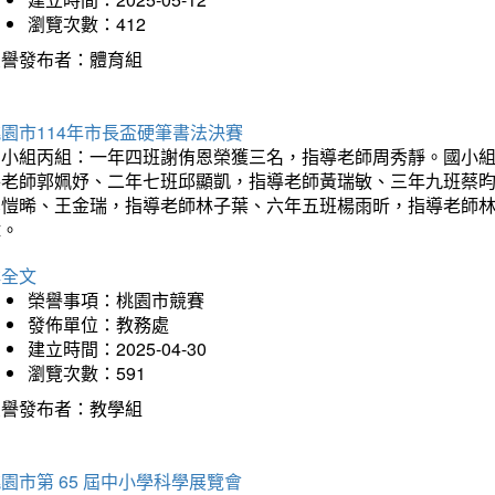
瀏覽次數：412
榮譽發布者：體育組
園市114年市長盃硬筆書法決賽
國小組丙組：一年四班謝侑恩榮獲三名，指導老師周秀靜。國小
導老師郭姵妤、二年七班邱顯凱，指導老師黃瑞敏、三年九班蔡
吳愷晞、王金瑞，指導老師林子葉、六年五班楊雨昕，指導老師
瑋。
詳全文
榮譽事項：桃園市競賽
發佈單位：教務處
建立時間：2025-04-30
瀏覽次數：591
榮譽發布者：教學組
園市第 65 屆中小學科學展覽會