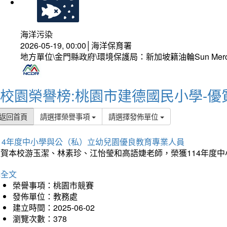
海洋污染
2026-05-19, 00:00│海洋保育署
地方單位\金門縣政府\環境保護局：新加坡籍油輪Sun Mer
校園榮譽榜:桃園市建德國民小學-優
返回首頁
請選擇榮譽事項
請選擇發佈單位
114年度中小學與公（私）立幼兒園優良教育專業人員
狂賀本校游玉潔、林素珍、江怡瑩和高語婕老師，榮獲114年度
詳全文
榮譽事項：桃園市競賽
發佈單位：教務處
建立時間：2025-06-02
瀏覽次數：378