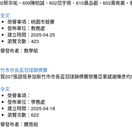
02蔡宗祐、609陳柏誠、602范宇慈、610黃品叡、602黃
詳全文
榮譽事項：桃園市競賽
發佈單位：教務處
建立時間：2025-04-25
瀏覽次數：423
榮譽發布者：教學組
新竹市市長盃羽球錦標賽
恭賀207張語恆參加新竹市市長盃羽球錦標賽榮獲亞軍感謝陳彥均
詳全文
榮譽事項：
發佈單位：學務處
建立時間：2025-04-18
瀏覽次數：622
榮譽發布者：體育組