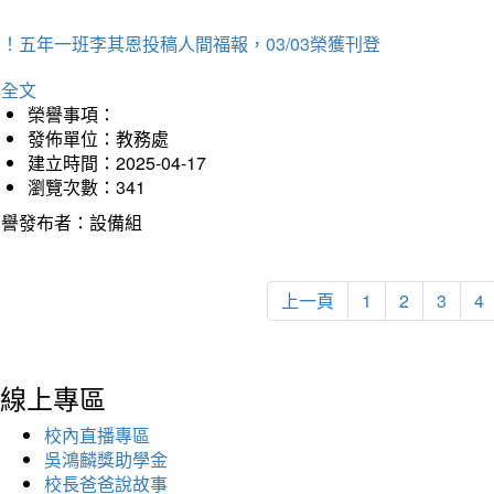
！五年一班李其恩投稿人間福報，03/03榮獲刊登
詳全文
榮譽事項：
發佈單位：教務處
建立時間：2025-04-17
瀏覽次數：341
榮譽發布者：設備組
上一頁
1
2
3
4
線上專區
校內直播專區
吳鴻麟獎助學金
校長爸爸說故事