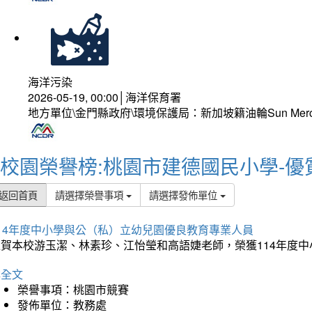
海洋污染
2026-05-19, 00:00│海洋保育署
地方單位\金門縣政府\環境保護局：新加坡籍油輪Sun Mer
校園榮譽榜:桃園市建德國民小學-優
返回首頁
請選擇榮譽事項
請選擇發佈單位
114年度中小學與公（私）立幼兒園優良教育專業人員
狂賀本校游玉潔、林素珍、江怡瑩和高語婕老師，榮獲114年度
詳全文
榮譽事項：桃園市競賽
發佈單位：教務處