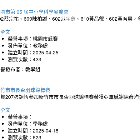
園市第 65 屆中小學科學展覽會
02蔡宗祐、609陳柏誠、602范宇慈、610黃品叡、602黃
詳全文
榮譽事項：桃園市競賽
發佈單位：教務處
建立時間：2025-04-25
瀏覽次數：423
榮譽發布者：教學組
新竹市市長盃羽球錦標賽
恭賀207張語恆參加新竹市市長盃羽球錦標賽榮獲亞軍感謝陳彥均
詳全文
榮譽事項：
發佈單位：學務處
建立時間：2025-04-18
瀏覽次數：623