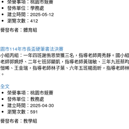
榮譽事項：桃園市競賽
發佈單位：學務處
建立時間：2025-05-12
瀏覽次數：412
榮譽發布者：體育組
園市114年市長盃硬筆書法決賽
國小組丙組：一年四班謝侑恩榮獲三名，指導老師周秀靜。國小
導老師郭姵妤、二年七班邱顯凱，指導老師黃瑞敏、三年九班蔡
吳愷晞、王金瑞，指導老師林子葉、六年五班楊雨昕，指導老師
瑋。
詳全文
榮譽事項：桃園市競賽
發佈單位：教務處
建立時間：2025-04-30
瀏覽次數：591
榮譽發布者：教學組