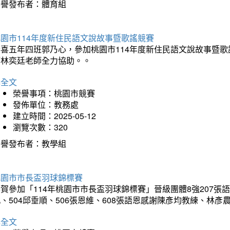
榮譽發布者：體育組
園市114年度新住民語文說故事暨歌謠競賽
恭喜五年四班郭乃心，參加桃園市114年度新住民語文說故事暨
師林奕廷老師全力協助。。
詳全文
榮譽事項：桃園市競賽
發佈單位：教務處
建立時間：2025-05-12
瀏覽次數：320
榮譽發布者：教學組
桃園市市長盃羽球錦標賽
賀參加「114年桃園市市長盃羽球錦標賽」晉級團體8強207張語恆
、504邱垂順、506張恩維、608張語恩感謝陳彥均教練、林
詳全文