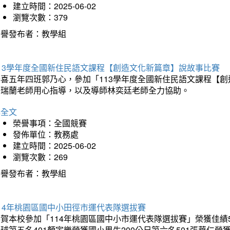
建立時間：2025-06-02
瀏覽次數：379
榮譽發布者：教學組
113學年度全國新住民語文課程【創造文化新篇章】說故事比賽
恭喜五年四班郭乃心，參加「113學年度全國新住民語文課程【
許瑞蘭老師用心指導，以及導師林奕廷老師全力協助。
詳全文
榮譽事項：全國競賽
發佈單位：教務處
建立時間：2025-06-02
瀏覽次數：269
榮譽發布者：教學組
14年桃園區國中小田徑市運代表隊選拔賽
賀本校參加「114年桃園區國中小市運代表隊選拔賽」榮獲佳績5
球第五名401顏宇樂榮獲國小男生200公尺第六名501張華仁榮