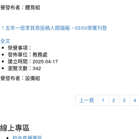
榮譽發布者：體育組
！五年一班李其恩投稿人間福報，03/03榮獲刊登
詳全文
榮譽事項：
發佈單位：教務處
建立時間：2025-04-17
瀏覽次數：342
榮譽發布者：設備組
上一頁
1
2
3
4
線上專區
校內直播專區