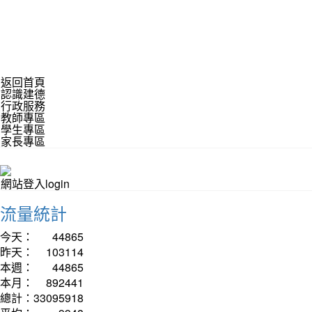
返回首頁
認識建德
行政服務
教師專區
學生專區
家長專區
網站登入login
流量統計
今天：
44865
昨天：
103114
本週：
44865
本月：
892441
總計：
33095918