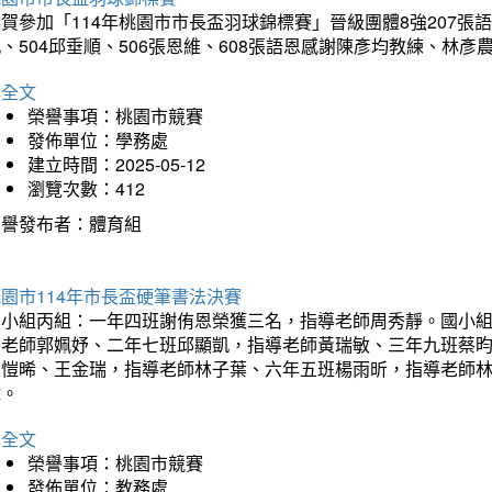
賀參加「114年桃園市市長盃羽球錦標賽」晉級團體8強207張語恆
、504邱垂順、506張恩維、608張語恩感謝陳彥均教練、林
詳全文
榮譽事項：桃園市競賽
發佈單位：學務處
建立時間：2025-05-12
瀏覽次數：412
榮譽發布者：體育組
園市114年市長盃硬筆書法決賽
國小組丙組：一年四班謝侑恩榮獲三名，指導老師周秀靜。國小
導老師郭姵妤、二年七班邱顯凱，指導老師黃瑞敏、三年九班蔡
吳愷晞、王金瑞，指導老師林子葉、六年五班楊雨昕，指導老師
瑋。
詳全文
榮譽事項：桃園市競賽
發佈單位：教務處