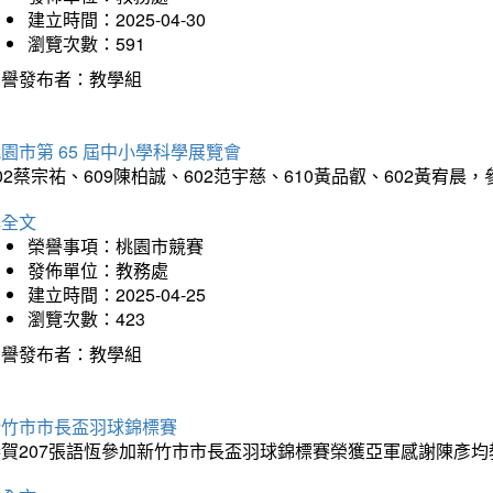
建立時間：2025-04-30
瀏覽次數：591
榮譽發布者：教學組
園市第 65 屆中小學科學展覽會
02蔡宗祐、609陳柏誠、602范宇慈、610黃品叡、602黃
詳全文
榮譽事項：桃園市競賽
發佈單位：教務處
建立時間：2025-04-25
瀏覽次數：423
榮譽發布者：教學組
新竹市市長盃羽球錦標賽
恭賀207張語恆參加新竹市市長盃羽球錦標賽榮獲亞軍感謝陳彥均