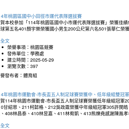
14年桃園區國中小田徑市運代表隊選拔賽
賀本校參加「114年桃園區國中小市運代表隊選拔賽」榮獲佳績5
球第五名401顏宇樂榮獲國小男生200公尺第六名501張華仁榮
詳全文
榮譽事項：桃園區競賽
發佈單位：學務處
建立時間：2025-05-29
瀏覽次數：397
榮譽發布者：體育組
14年桃園市運動會-市長盃五人制足球賽榮獲中、低年級組雙冠
賀114年桃園市運動會-市長盃五人制足球賽榮獲低年級組冠軍201
10甘紹恩、211柯懿格、212吳政霆榮獲中年級組冠軍305許閔皓、
、408林昌泰、410林昱嘉、411林宥凱、413熊爍堯感謝陳胤
詳全文