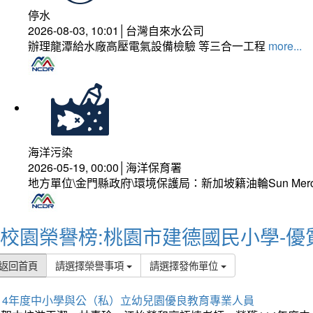
停水
2026-08-03, 10:01│台灣自來水公司
辦理龍潭給水廠高壓電氣設備檢驗 等三合一工程
more...
海洋污染
2026-05-19, 00:00│海洋保育署
地方單位\金門縣政府\環境保護局：新加坡籍油輪Sun Mer
校園榮譽榜:桃園市建德國民小學-優
返回首頁
請選擇榮譽事項
請選擇發佈單位
114年度中小學與公（私）立幼兒園優良教育專業人員