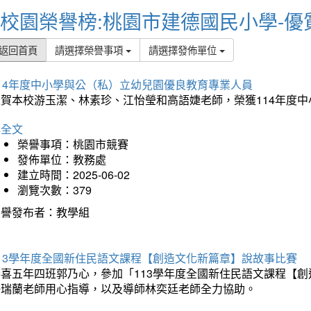
校園榮譽榜:桃園市建德國民小學-優
返回首頁
請選擇榮譽事項
請選擇發佈單位
114年度中小學與公（私）立幼兒園優良教育專業人員
狂賀本校游玉潔、林素珍、江怡瑩和高語婕老師，榮獲114年度
詳全文
榮譽事項：桃園市競賽
發佈單位：教務處
建立時間：2025-06-02
瀏覽次數：379
榮譽發布者：教學組
113學年度全國新住民語文課程【創造文化新篇章】說故事比賽
恭喜五年四班郭乃心，參加「113學年度全國新住民語文課程【
許瑞蘭老師用心指導，以及導師林奕廷老師全力協助。