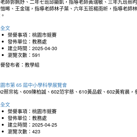
導老師郭姵妤、二年七班邱顯凱，指導老師黃瑞敏、三年九班蔡
吳愷晞、王金瑞，指導老師林子葉、六年五班楊雨昕，指導老師
瑋。
詳全文
榮譽事項：桃園市競賽
發佈單位：教務處
建立時間：2025-04-30
瀏覽次數：591
榮譽發布者：教學組
園市第 65 屆中小學科學展覽會
02蔡宗祐、609陳柏誠、602范宇慈、610黃品叡、602黃
詳全文
榮譽事項：桃園市競賽
發佈單位：教務處
建立時間：2025-04-25
瀏覽次數：423