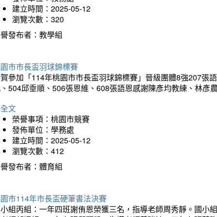
建立時間：2025-05-12
瀏覽次數：320
榮譽發布者：教學組
桃園市市長盃羽球錦標賽
賀參加「114年桃園市市長盃羽球錦標賽」晉級團體8強207張語恆
、504邱垂順、506張恩維、608張語恩感謝陳彥均教練、林
詳全文
榮譽事項：桃園市競賽
發佈單位：學務處
建立時間：2025-05-12
瀏覽次數：412
榮譽發布者：體育組
園市114年市長盃硬筆書法決賽
國小組丙組：一年四班謝侑恩榮獲三名，指導老師周秀靜。國小