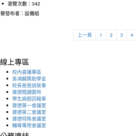
瀏覽次數：342
榮譽發布者：設備組
上一頁
1
2
3
4
線上專區
校內直播專區
吳鴻麟獎助學金
校長爸爸說故事
建德閱讀園地
學生病假回報單
建德第一會議室
建德第二會議室
建德特殊會議室
輔導專用會議室
公務連結