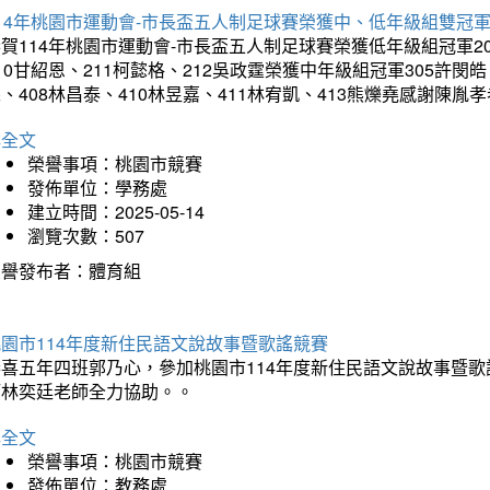
14年桃園市運動會-市長盃五人制足球賽榮獲中、低年級組雙冠
賀114年桃園市運動會-市長盃五人制足球賽榮獲低年級組冠軍201
10甘紹恩、211柯懿格、212吳政霆榮獲中年級組冠軍305許閔皓、
、408林昌泰、410林昱嘉、411林宥凱、413熊爍堯感謝陳胤
詳全文
榮譽事項：桃園市競賽
發佈單位：學務處
建立時間：2025-05-14
瀏覽次數：507
榮譽發布者：體育組
園市114年度新住民語文說故事暨歌謠競賽
恭喜五年四班郭乃心，參加桃園市114年度新住民語文說故事暨
師林奕廷老師全力協助。。
詳全文
榮譽事項：桃園市競賽
發佈單位：教務處