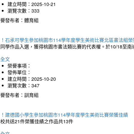
建立時間：2025-10-21
瀏覽次數：333
榮譽發布者：體育組
賀！石承可學生參加桃園市114學年度學生美術比賽北區書法組榮
石同學作品入選，獲得桃園市書法類比賽的代表權。於10/18至
詳全文
榮譽事項：
發佈單位：
建立時間：2025-10-20
瀏覽次數：347
榮譽發布者：訓育組
賀！建德國小學生參加桃園市114學年度學生美術比賽榮獲佳績
校共送21件榮獲佳績之作品共13件
詳全文