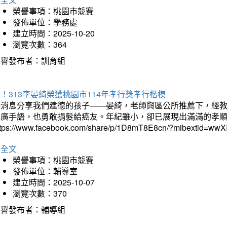
榮譽事項：桃園市競賽
發佈單位：學務處
建立時間：2025-10-20
瀏覽次數：364
榮譽發布者：訓育組
！313李晏綺榮獲桃園市114年孝行獎孝行楷模
好消息分享我們建德的孩子——晏綺，老師與區公所推薦下，經教
推廣手語，也勇敢捐髮給癌友。年紀雖小，卻已展現出滿滿的孝
ttps://www.facebook.com/share/p/1D8mT8E8cn/?mibextid=wwXI
詳全文
榮譽事項：桃園市競賽
發佈單位：輔導室
建立時間：2025-10-07
瀏覽次數：370
榮譽發布者：輔導組