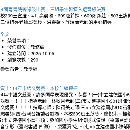
114閩南書院答喙鼓比賽，三組學生皆獲入選晉級決賽！
校309王宣澄、411高晨瀚、609唐莉婷、609鄭弈莛、503
謝三位指導老師邱美玲、洪睿鍲、許瑞蘭老師的用心指導！
詳全文
榮譽事項：
發佈單位：教務處
建立時間：2025-10-05
瀏覽次數：290
榮譽發布者：教學組
賀！114年市語文競賽，本校佳績連連！
14年市語文競賽，許多同學表現優異，恭喜！(一)市立建德國小
文競賽！！！！指導老師：林秋月老師(二)市立建德國小301班
語文競賽！！！！指導老師：陳禧美老師(三)市立建德國小610
琇媚老師(四)台灣台語讀者劇場，本校609班王苡慈、廖悅淇、
(五)市立建德國小邱垂順：參加國小學生組情境式演說（臺灣台語
音字形（臺灣客語-四縣），榮獲第2名。(七)市立建德國小陳