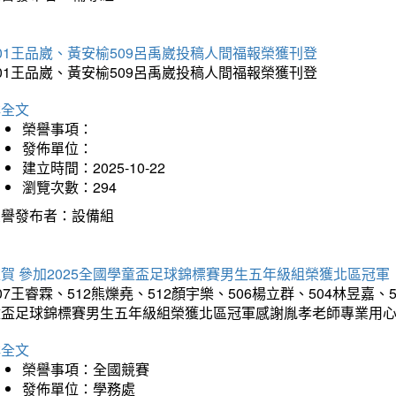
01王品崴、黃安榆509呂禹崴投稿人間福報榮獲刊登
01王品崴、黃安榆509呂禹崴投稿人間福報榮獲刊登
詳全文
榮譽事項：
發佈單位：
建立時間：2025-10-22
瀏覽次數：294
榮譽發布者：設備組
賀 參加2025全國學童盃足球錦標賽男生五年級組榮獲北區冠軍
07王睿霖、512熊爍堯、512顏宇樂、506楊立群、504林昱嘉、
童盃足球錦標賽男生五年級組榮獲北區冠軍感謝胤孝老師專業用
詳全文
榮譽事項：全國競賽
發佈單位：學務處