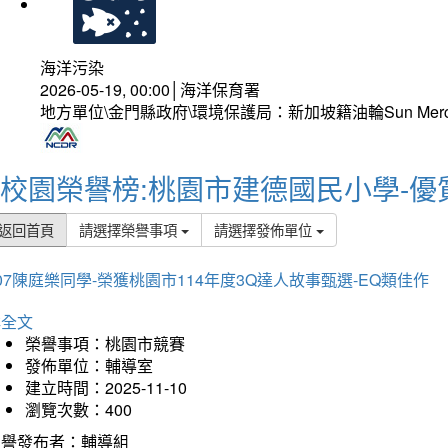
海洋污染
2026-05-19, 00:00│海洋保育署
地方單位\金門縣政府\環境保護局：新加坡籍油輪Sun Mer
校園榮譽榜:桃園市建德國民小學-優
返回首頁
請選擇榮譽事項
請選擇發佈單位
07陳庭樂同學-榮獲桃園市114年度3Q達人故事甄選-EQ類佳作
詳全文
榮譽事項：桃園市競賽
發佈單位：輔導室
建立時間：2025-11-10
瀏覽次數：400
榮譽發布者：輔導組