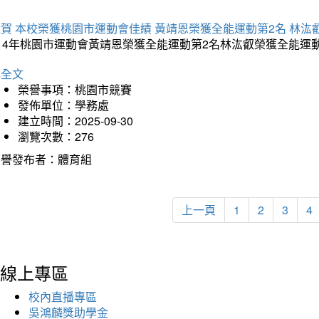
賀 本校榮獲桃園市運動會佳績 黃靖恩榮獲全能運動第2名 林汯
114年桃園市運動會黃靖恩榮獲全能運動第2名林汯叡榮獲全能運
詳全文
榮譽事項：桃園市競賽
發佈單位：學務處
建立時間：2025-09-30
瀏覽次數：276
榮譽發布者：體育組
上一頁
1
2
3
4
線上專區
校內直播專區
吳鴻麟獎助學金