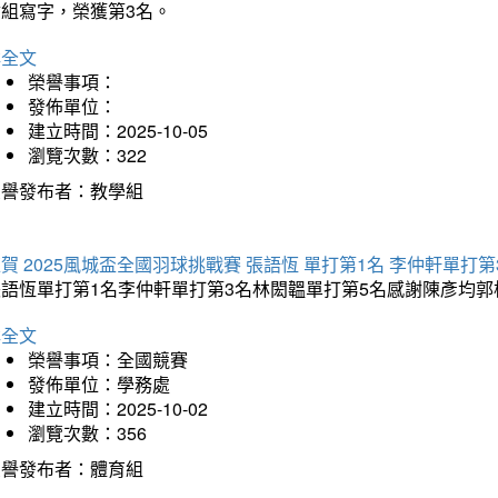
會組寫字，榮獲第3名。
詳全文
榮譽事項：
發佈單位：
建立時間：2025-10-05
瀏覽次數：322
榮譽發布者：教學組
賀 2025風城盃全國羽球挑戰賽 張語恆 單打第1名 李仲軒單打第
張語恆單打第1名李仲軒單打第3名林閎韞單打第5名感謝陳彥均
詳全文
榮譽事項：全國競賽
發佈單位：學務處
建立時間：2025-10-02
瀏覽次數：356
榮譽發布者：體育組